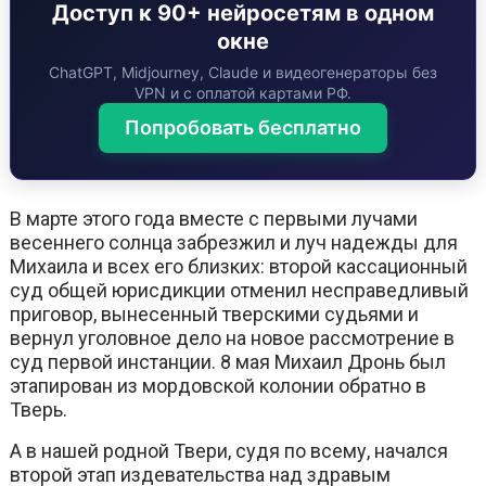
Доступ к 90+ нейросетям в одном
окне
ChatGPT, Midjourney, Claude и видеогенераторы без
VPN и с оплатой картами РФ.
Попробовать бесплатно
В марте этого года вместе с первыми лучами
весеннего солнца забрезжил и луч надежды для
Михаила и всех его близких: второй кассационный
суд общей юрисдикции отменил несправедливый
приговор, вынесенный тверскими судьями и
вернул уголовное дело на новое рассмотрение в
суд первой инстанции. 8 мая Михаил Дронь был
этапирован из мордовской колонии обратно в
Тверь.
А в нашей родной Твери, судя по всему, начался
второй этап издевательства над здравым