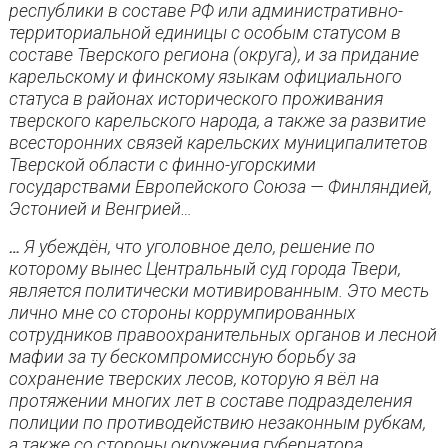
республики в составе РФ или административно-
территориальной единицы с особым статусом в
составе Тверского региона (округа), и за придание
карельскому и финскому языкам официального
статуса в районах исторического проживания
тверского карельского народа, а также за развитие
всесторонних связей карельских муниципалитетов
Тверской области с финно-угорскими
государствами Европейского Союза — Финляндией,
Эстонией и Венгрией…
…
Я убеждён, что уголовное дело, решение по
которому вынес Центральный суд города Твери,
является политически мотивированным. Это месть
лично мне со стороны коррумпированных
сотрудников правоохранительных органов и лесной
мафии за ту бескомпромиссную борьбу за
сохранение тверских лесов, которую я вёл на
протяжении многих лет в составе подразделения
полиции по противодействию незаконным рубкам,
а также со стороны окружения губернатора