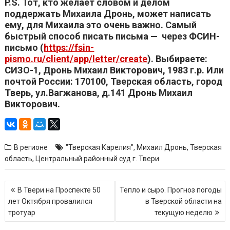
P.S.
Тот, кто желает словом и делом
поддержать Михаила Дронь, может написать
ему, для Михаила это очень важно.
Самый
быстрый способ писать письма — через ФСИН-
письмо (
https://fsin-
pismo.ru/client/app/letter/create
). Выбираете:
СИЗО-1, Дронь Михаил Викторович, 1983 г.р. Или
почтой России: 170100, Тверская область, город
Тверь, ул.Вагжанова, д.141 Дронь Михаил
Викторович.
В регионе
"Тверская Карелия"
,
Михаил Дронь
,
Тверская
область
,
Центральный районный суд г. Твери
Навигация
В Твери на Проспекте 50
Тепло и сыро. Прогноз погоды
по
лет Октября провалился
в Тверской области на
записям
тротуар
текущую неделю