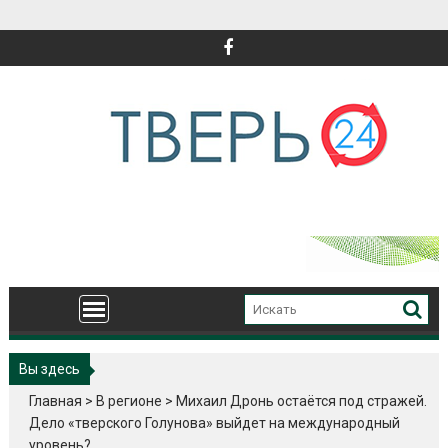
Перейти
к
содержимому
Вы здесь
Главная
>
В регионе
>
Михаил Дронь остаётся под стражей.
Дело «тверского Голунова» выйдет на международный
уровень?