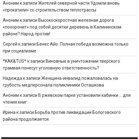
Аноним
к записи
Жителей северной части Удомли вновь
«прокатили» со строительством теплотрассы
Аноним
к записи
Высокоскоростная железная дорога
«похоронит» под собой десятки деревень в Калининском
районе? Народ против!
Сергей
к записи
Бенес Айо. Полная победа возможна только
при социализме
*KAK&TUS*
к записи
Виновные в уничтожении тверского
трамвая понесут уголовную ответственность?
Надежда
к записи
Женщина-инвалид пожаловалась на
грубость медперсонала поликлиники Осташкова
Аноним
к записи
В ржевском парке установили кабинки … для
чтения книг
Ирина
к записи
Борьба против ликвидации Бологовского
района продолжается