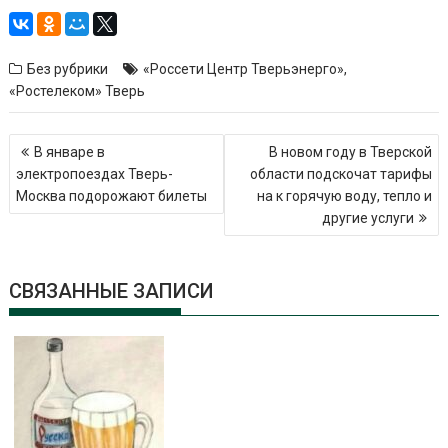
Без рубрики
«Россети Центр Тверьэнерго»
,
«Ростелеком» Тверь
Навигация
В январе в
В новом году в Тверской
по
электропоездах Тверь-
области подскочат тарифы
записям
Москва подорожают билеты
на к горячую воду, тепло и
другие услуги
СВЯЗАННЫЕ ЗАПИСИ