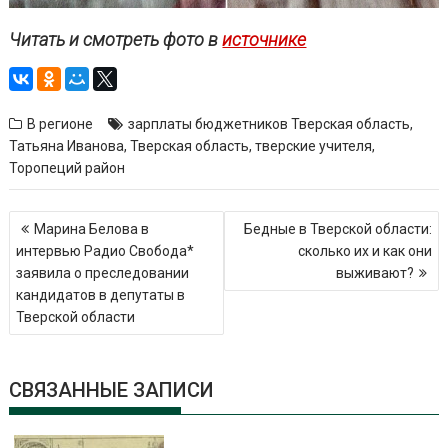
Читать и смотреть фото в
источнике
В регионе
зарплаты бюджетников Тверская область
,
Татьяна Иванова
,
Тверская область
,
тверские учителя
,
Торопеций район
Навигация
Марина Белова в
Бедные в Тверской области:
по
интервью Радио Свобода*
сколько их и как они
записям
заявила о преследовании
выживают?
кандидатов в депутаты в
Тверской области
СВЯЗАННЫЕ ЗАПИСИ