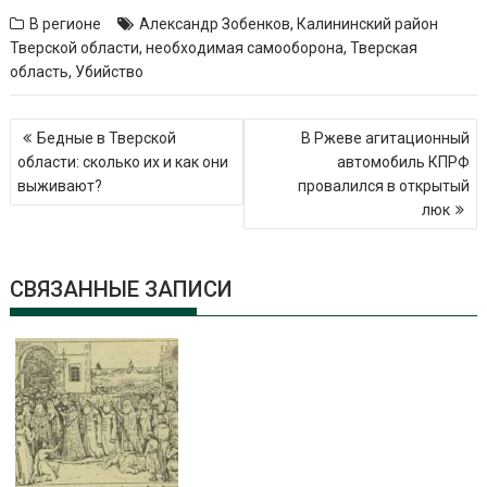
В регионе
Александр Зобенков
,
Калининский район
Тверской области
,
необходимая самооборона
,
Тверская
область
,
Убийство
Навигация
Бедные в Тверской
В Ржеве агитационный
по
области: сколько их и как они
автомобиль КПРФ
записям
выживают?
провалился в открытый
люк
СВЯЗАННЫЕ ЗАПИСИ