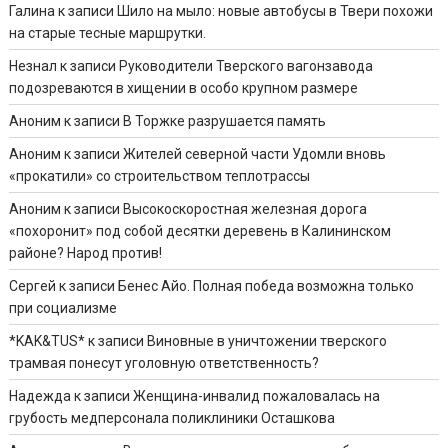
Галина
к записи
Шило на мыло: новые автобусы в Твери похожи
на старые тесные маршрутки.
Незнал
к записи
Руководители Тверского вагонзавода
подозреваются в хищении в особо крупном размере
Аноним
к записи
В Торжке разрушается память
Аноним
к записи
Жителей северной части Удомли вновь
«прокатили» со строительством теплотрассы
Аноним
к записи
Высокоскоростная железная дорога
«похоронит» под собой десятки деревень в Калининском
районе? Народ против!
Сергей
к записи
Бенес Айо. Полная победа возможна только
при социализме
*KAK&TUS*
к записи
Виновные в уничтожении тверского
трамвая понесут уголовную ответственность?
Надежда
к записи
Женщина-инвалид пожаловалась на
грубость медперсонала поликлиники Осташкова