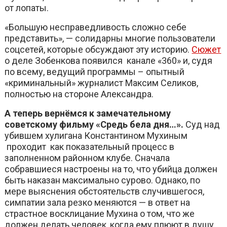
от лопаты.
«Большую несправедливость сложно себе
представить», — солидарны многие пользователи
соцсетей, которые обсуждают эту историю.
Сюжет
о деле Зобенкова появился канале «360» и, судя
по всему, ведущий программы – опытный
«криминальный» журналист Максим Селиков,
полностью на стороне Александра.
А теперь вернёмся к замечательному
советскому фильму «Средь бела дня…».
Суд над
убившем хулигана Константином Мухиным
проходит как показательный процесс в
заполненном районном клубе. Сначала
собравшиеся настроены на то, что убийца должен
быть наказан максимально сурово. Однако, по
мере выяснения обстоятельств случившегося,
симпатии зала резко меняются — в ответ на
страстное восклицание Мухина о том, что же
должен делать человек, когда ему плюют в душу,