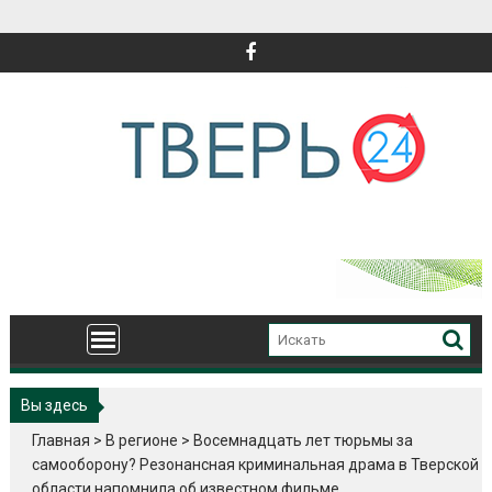
Перейти
к
содержимому
Вы здесь
Главная
>
В регионе
>
Восемнадцать лет тюрьмы за
самооборону? Резонансная криминальная драма в Тверской
области напомнила об известном фильме