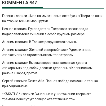
КОММЕНТАРИИ
Галина
к записи
Шило на мыло: новые автобусы в Твери похожи
на старые тесные маршрутки.
Незнал
к записи
Руководители Тверского вагонзавода
подозреваются в хищении в особо крупном размере
Аноним
к записи
В Торжке разрушается память
Аноним
к записи
Жителей северной части Удомли вновь
«прокатили» со строительством теплотрассы
Аноним
к записи
Высокоскоростная железная дорога
«похоронит» под собой десятки деревень в Калининском
районе? Народ против!
Сергей
к записи
Бенес Айо. Полная победа возможна только
при социализме
*KAK&TUS*
к записи
Виновные в уничтожении тверского
трамвая понесут уголовную ответственность?