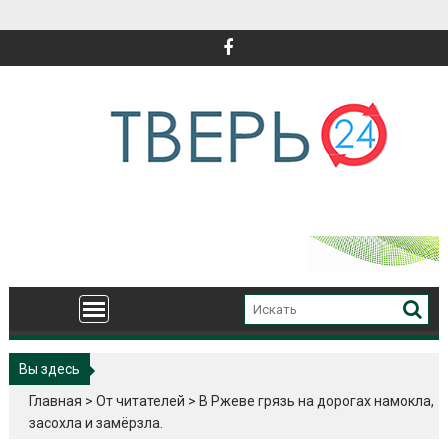
Перейти
к
содержимому
Вы здесь
Главная
>
От читателей
>
В Ржеве грязь на дорогах намокла,
засохла и замёрзла.