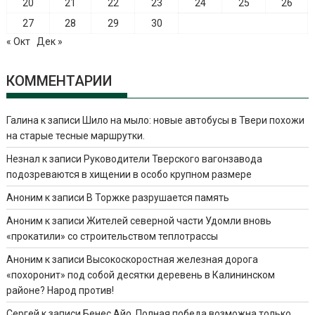
20
21
22
23
24
25
26
27
28
29
30
« Окт
Дек »
КОММЕНТАРИИ
Галина
к записи
Шило на мыло: новые автобусы в Твери похожи
на старые тесные маршрутки.
Незнал
к записи
Руководители Тверского вагонзавода
подозреваются в хищении в особо крупном размере
Аноним
к записи
В Торжке разрушается память
Аноним
к записи
Жителей северной части Удомли вновь
«прокатили» со строительством теплотрассы
Аноним
к записи
Высокоскоростная железная дорога
«похоронит» под собой десятки деревень в Калининском
районе? Народ против!
Сергей
к записи
Бенес Айо. Полная победа возможна только