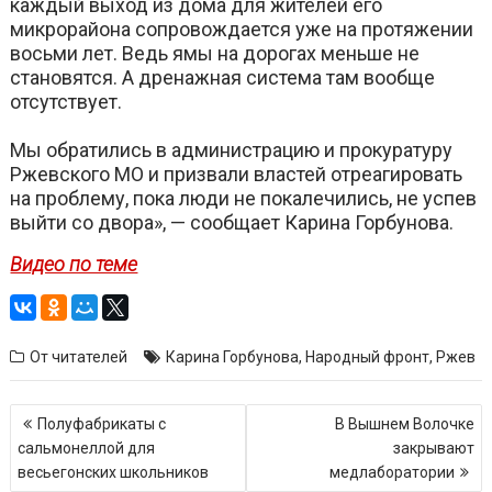
каждый выход из дома для жителей его
микрорайона сопровождается уже на протяжении
восьми лет. Ведь ямы на дорогах меньше не
становятся. А дренажная система там вообще
отсутствует.
Мы обратились в администрацию и прокуратуру
Ржевского МО и призвали властей отреагировать
на проблему, пока люди не покалечились, не успев
выйти со двора», — сообщает Карина Горбунова.
Видео по теме
От читателей
Карина Горбунова
,
Народный фронт
,
Ржев
Навигация
Полуфабрикаты с
В Вышнем Волочке
по
сальмонеллой для
закрывают
записям
весьегонских школьников
медлаборатории