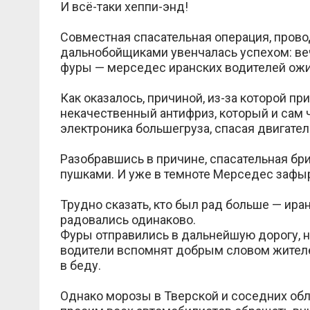
И всё-таки хеппи-энд!
Совместная спасательная операция, пров
дальнобойщиками увенчалась успехом: веч
фуры — мерседес иранских водителей ожи
Как оказалось, причиной, из-за которой пр
некачественный антифриз, который и сам ч
электроника большегруза, спасая двигатель
Разобравшись в причине, спасательная бр
пушками. И уже в темноте Мерседес зафыр
Трудно сказать, кто был рад больше — иран
радовались одинаково.
Фуры отправились в дальнейшую дорогу, на
водители вспомнят добрым словом жителе
в беду.
Однако морозы в Тверской и соседних обл