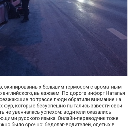
в, экипированных большим термосом с ароматным
 английского, выезжаем. По дороге инфорг Наталья
роезжающие по трассе люди обратили внимание на
ух фур, которые безуспешно пытались завести свои
ть не увенчалась успехом: водители оказались
ющими русского языка. Онлайн-переводчик тоже
нужно было срочно: бедолаг-водителей, одетых в