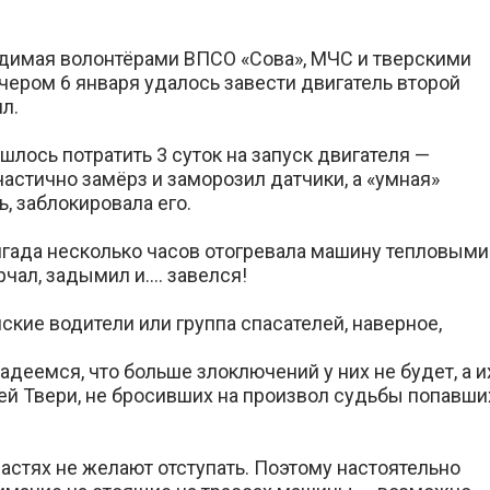
одимая волонтёрами ВПСО «Сова», МЧС и тверскими
ером 6 января удалось завести двигатель второй
л.
ишлось потратить 3 суток на запуск двигателя —
астично замёрз и заморозил датчики, а «умная»
, заблокировала его.
игада несколько часов отогревала машину тепловыми
чал, задымил и…. завелся!
ские водители или группа спасателей, наверное,
деемся, что больше злоключений у них не будет, а и
й Твери, не бросивших на произвол судьбы попавши
астях не желают отступать. Поэтому настоятельно