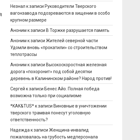
Незнал
к записи
Руководители Тверского
вагонзавода подозреваются в хищении в особо
я
крупном размере
Аноним
к записи
В Торжке разрушается память
Аноним
к записи
Жителей северной части
Удомли вновь «прокатили» со строительством
теплотрассы
Аноним
к записи
Высокоскоростная железная
дорога «похоронит» под собой десятки
деревень в Калининском районе? Народ против!
Сергей
к записи
Бенес Айо. Полная победа
возможна только при социализме
*KAK&TUS*
к записи
Виновные в уничтожении
тверского трамвая понесут уголовную
ответственность?
Надежда
к записи
Женщина-инвалид
пожаловалась на грубость медперсонала