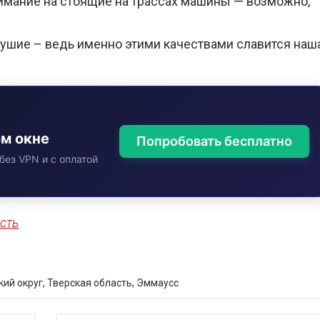
имание на стоящие на трассах машины — возможно,
ушие – ведь именно этими качествами славится наш
ом окне
Попробовать бесплатно
без VPN и с оплатой
сть
кий округ
,
Тверская область
,
Эммаусс