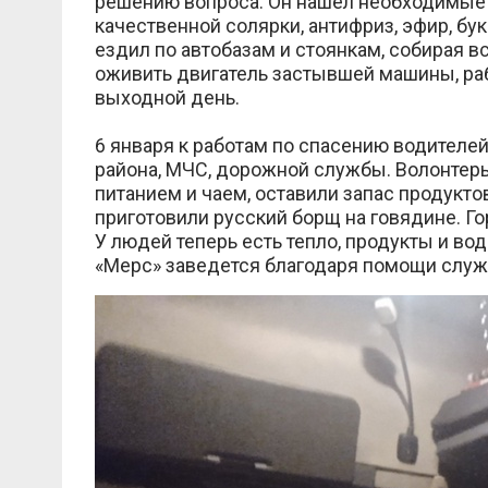
решению вопроса. Он нашёл необходимые к
качественной солярки, антифриз, эфир, бу
ездил по автобазам и стоянкам, собирая в
оживить двигатель застывшей машины, раб
выходной день.
6 января к работам по спасению водител
района, МЧС, дорожной службы. Волонтер
питанием и чаем, оставили запас продукто
приготовили русский борщ на говядине. Го
У людей теперь есть тепло, продукты и в
«Мерс» заведется благодаря помощи служ