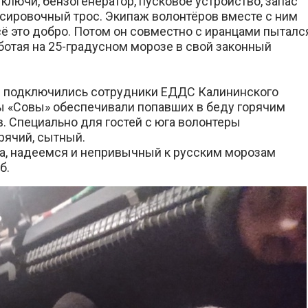
лючи, бензогенератор, пусковое устройство, запас
ксировочный трос. Экипаж волонтёров вместе с ним
сё это добро. Потом он совместно с иранцами пыталс
отая на 25-градусном морозе в свой законный
ей подключились сотрудники ЕДДС Калининского
ы «Совы» обеспечивали попавших в беду горячим
в. Специально для гостей с юга волонтеры
рячий, сытный.
ода, надеемся и непривычный к русским морозам
б.