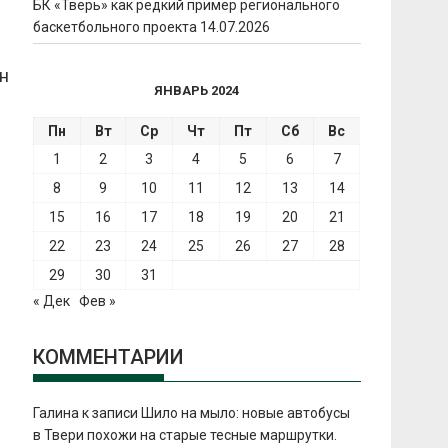
БК «Тверь» как редкий пример регионального
баскетбольного проекта
14.07.2026
ин
ЯНВАРЬ 2024
Пн
Вт
Ср
Чт
Пт
Сб
Вс
1
2
3
4
5
6
7
8
9
10
11
12
13
14
15
16
17
18
19
20
21
22
23
24
25
26
27
28
29
30
31
« Дек
Фев »
КОММЕНТАРИИ
Галина
к записи
Шило на мыло: новые автобусы
в Твери похожи на старые тесные маршрутки.