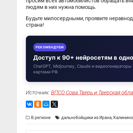
просим всех автомобилистов обращать вн
людям в них нужна помощь.
Будьте милосердными, проявите неравнод
страна!
РЕКОМЕНДУЕМ
Доступ к 90+ нейросетям в одн
ChatGPT, Midjourney, Claude и видеогенераторы 
картами РФ.
Источник:
ВПСО Сова Тверь и Тверская обла
В регионе
дальнобойщики из Ирана
,
Калининс