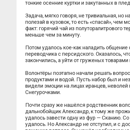
тонкие осенние куртки и закутанных в плед
Задача, мягко говоря, не тривиальная, но 
полезай в кузовок, то есть «спасай», чем
факт: горячий чай из полуторалитрового т
меньше чем за минуту.
Потом удалось кое-как наладить общение 
переводчика с персидского. Оказалось, что
закончились, а уйти от груженых товарами 
Волонтёры поэтапно начали решать вопро
продуктами и водой. Пусть набор был и нез
видели эмоции на лицах иранцев, неволе
Снегурочками.
Почти сразу же нашёлся родственник вол
дальнобойщик Александр, к тому же прож
удалось завести одну из фур — Сканию. С
удалось. Но Александр не отступил, и с д