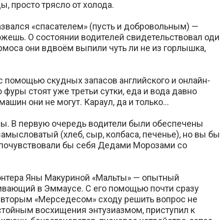
ы, просто трясло от холода.
назвался «спасателем» (пусть и добровольным) —
 можешь. О состоянии водителей свидетельствовал од
ермоса они вдвоём выпили чуть ли не из горлышка,
с помощью скудных запасов английского и онлайн-
 фуры стоят уже третьи сутки, еда и вода давно
машин они не могут. Караул, да и только…
сы. В первую очередь водители были обеспечены
амысловатый (хлеб, сыр, колбаса, печенье), но вы бы
й почувствовали бы себя Дедами Морозами со
онтера Яны Макуриной «Мальты» — опытный
ивающий в Эммаусе. С его помощью почти сразу
о вторым «Мерседесом» сходу решить вопрос не
остойным восхищения энтузиазмом, приступил к