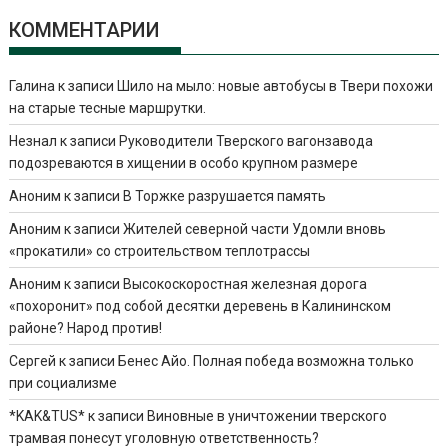
КОММЕНТАРИИ
Галина
к записи
Шило на мыло: новые автобусы в Твери похожи
на старые тесные маршрутки.
Незнал
к записи
Руководители Тверского вагонзавода
подозреваются в хищении в особо крупном размере
Аноним
к записи
В Торжке разрушается память
Аноним
к записи
Жителей северной части Удомли вновь
«прокатили» со строительством теплотрассы
Аноним
к записи
Высокоскоростная железная дорога
«похоронит» под собой десятки деревень в Калининском
районе? Народ против!
Сергей
к записи
Бенес Айо. Полная победа возможна только
при социализме
*KAK&TUS*
к записи
Виновные в уничтожении тверского
трамвая понесут уголовную ответственность?