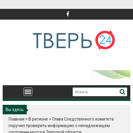
Перейти
к
содержимому
Вы здесь
Главная
>
В регионе
>
Глава Следственного комитета
поручил проверить информацию о ненадлежащем
состоянии моста в Тверской области