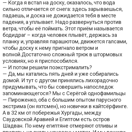
— Когда я встал на доску, оказалось, что вода
сильно отличается от снега: здесь зарываешься,
падаешь, и доска не дожидается тебя в месте
падения, а уплывает. Надо развернуться против
ветра, чтобы её поймать. Этот приём называется
бодидраг – когда человек плывёт, держась за
планку и, управляя парашютом, движется галсами,
чтобы доску к нему пригнало ветром и
волной.Достаточно сложный трюк в штормовых
условиях, но я приспособился.
— И потом решили поэкстрималить?
— Да, мы катались пять дней и уже собирались
домой. И тут с другом принялись лихорадочно
придумывать, что бы совершить напоследок
запоминающегося? Мы с Серёгой однофамильцы
— Пироженко, оба с большим опытом парусного
экстрима (он яхтсмен), но новички в кайтсёрфинге.
А в 32 км от побережья Хургады, между
Саудовской Аравией и Египтом есть остров
Шадван. По нему египтяне отмеряют отливы и