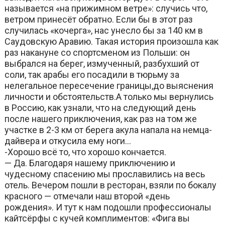
называется «на прижимном ветре»: случись что,
ветром принесёт обратно. Если бы в этот раз
случилась «кочерга», нас унесло бы за 140 км в
Саудовскую Аравию. Такая история произошла как
раз накануне со спортсменом из Польши: он
выбрался на берег, измученный, разбухший от
соли, так арабы его посадили в тюрьму за
нелегальное пересечение границы,до выяснения
личности и обстоятельств.А только мы вернулись
в Россию, как узнали, что на следующий день
после нашего приключения, как раз на том же
участке в 2-3 км от берега акула напала на немца-
дайвера и откусила ему ноги…
-Хорошо всё то, что хорошо кончается.
— Да. Благодаря нашему приключению и
чудесному спасению мы прославились на весь
отель. Вечером пошли в ресторан, взяли по бокалу
красного — отмечали наш второй «день
рождения». И тут к нам подошли профессионалы
кайтсёрфы с кучей комплиментов: «Фига вы