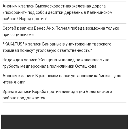
Аноним
к записи
Высокоскоростная железная дорога
«похоронит» под собой десятки деревень в Калининском
районе? Народ против!
Сергей
к записи
Бенес Айо. Полная победа возможна только
при социализме
*KAK&TUS*
к записи
Виновные в уничтожении тверского
трамвая понесут уголовную ответственность?
Надежда
к записи
Женщина-инвалид пожаловалась на
грубость медперсонала поликлиники Осташкова
Аноним
к записи
В ржевском парке установили кабинки … для
чтения книг
Ирина
к записи
Борьба против ликвидации Бологовского
района продолжается