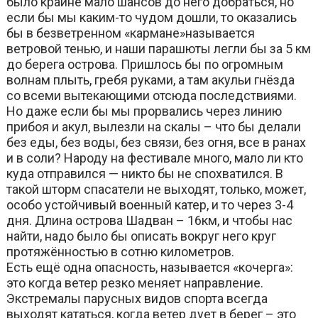
было крайне мало шансов до него добраться, но
если бы мы каким-то чудом дошли, то оказались
бы в безветренном «кармане»называется
ветровой тенью, и наши парашюты легли бы за 5 км
до берега острова. Пришлось бы по огромным
волнам плыть, гребя руками, а там акульи гнёзда
со всеми вытекающими отсюда последствиями.
Но даже если бы мы прорвались через линию
прибоя и акул, вылезли на скалы – что бы делали
без еды, без воды, без связи, без огня, все в ранах
и в соли? Народу на фестивале много, мало ли кто
куда отправился — никто бы не спохватился. В
такой шторм спасатели не выходят, только, может,
особо устойчивый военный катер, и то через 3-4
дня. Длина острова Шадван – 16км, и чтобы нас
найти, надо было бы описать вокруг него круг
протяжённостью в сотню километров.
Есть ещё одна опасность, называется «кочерга»:
это когда ветер резко меняет направление.
Экстремалы парусных видов спорта всегда
выходят кататься, когда ветер дует в берег – это