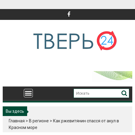
Перейти
к
содержимому
Вы здесь
Главная
>
В регионе
>
Как ржевитянин спасся от акул в
Красном море