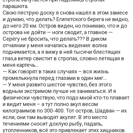
парашюта.
Свою пёструю доску я снова нашёл в этом замесе
и думаю, что делать? Египетского берега не видно,
до него 20 км. Остров виден, но понимаю, что и до
острова не дойти — ноги сводит, а главное —
Серёгу не бросить, что делать??? В диком
отчаянии у меня начались видения: волна
поднимается, а я вижу в ней тысячи блестящих
глаз,а ветер свистит в стропах, словно летящая в
меня картечь…
— Как говорят в таких случаях – вся жизнь
промелькнула перед глазами в один миг…
— У меня развито шестое чувство, без этого
водным экстримом лучше не заниматься. И я
физически чувствую, что подо мной кто-то плавает
и видит меня – а тут полно акул весом
килограммов по 300-400. Тот остров, Шадван — их
ясли, они там выводят акулят. В это место
течениями сносит дохлую рыбу, падаль,
утопленников, всё это привлекает этих хищников.