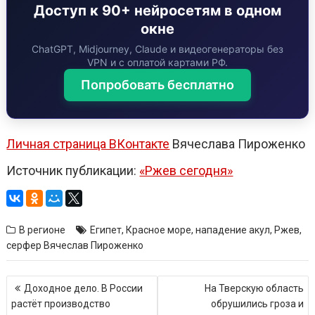
Доступ к 90+ нейросетям в одном
окне
ChatGPT, Midjourney, Claude и видеогенераторы без
VPN и с оплатой картами РФ.
Попробовать бесплатно
Личная страница ВКонтакте
Вячеслава Пироженко
Источник публикации:
«Ржев сегодня»
В регионе
Египет
,
Красное море
,
нападение акул
,
Ржев
,
серфер Вячеслав Пироженко
Навигация
Доходное дело. В России
На Тверскую область
по
растёт производство
обрушились гроза и
записям