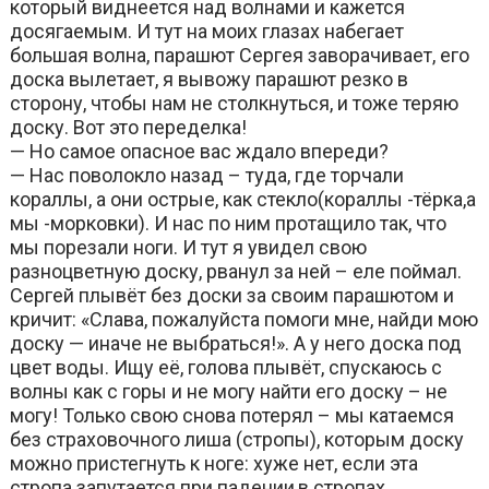
который виднеется над волнами и кажется
досягаемым. И тут на моих глазах набегает
большая волна, парашют Сергея заворачивает, его
доска вылетает, я вывожу парашют резко в
сторону, чтобы нам не столкнуться, и тоже теряю
доску. Вот это переделка!
— Но самое опасное вас ждало впереди?
— Нас поволокло назад – туда, где торчали
кораллы, а они острые, как стекло(кораллы -тёрка,а
мы -морковки). И нас по ним протащило так, что
мы порезали ноги. И тут я увидел свою
разноцветную доску, рванул за ней – еле поймал.
Сергей плывёт без доски за своим парашютом и
кричит: «Слава, пожалуйста помоги мне, найди мою
доску — иначе не выбраться!». А у него доска под
цвет воды. Ищу её, голова плывёт, спускаюсь с
волны как с горы и не могу найти его доску – не
могу! Только свою снова потерял – мы катаемся
без страховочного лиша (стропы), которым доску
можно пристегнуть к ноге: хуже нет, если эта
стропа запутается при падении,в стропах