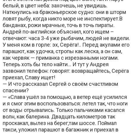
белый, в цвет неба: захочешь, не увидишь.
Наткнулись на браконьерское судно: они в шторм
ловят рыбу, когда никто море не инспектирует.В
банданах, рожи мрачные, точь в точь пираты.
Андрей по-английски объяснил, кого ищем –
отвечают: часа 3-4 уже рыбачим, людей не видели.
У меня ком в горле: эх, Серёга!.. Перед акулами его
парашют, как удочка, стропы как леска, а он сам,
как червяк — приманка с изрезанными ногами.
Теперь хоть бы тело найти… И тут у Андрея
зазвонил телефон: говорят: возвращайтесь, Серёга
приехал, Славу ищет!
— И что рассказал Сергей о своём счастливом
спасении?
— «Слава ушёл за помощью, а ветер ещё усилился
и я смог этим воспользоваться: летел так, что ноги
от воды отрывались. Только пальчиками касался
волн, как балерина. Двадцать километров так
проскакал, вылез на берег,там шоссе. Поймал
такси, уложил парашют в багажник и приехал в