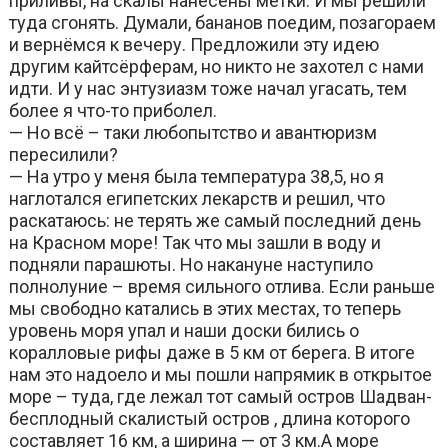
приливы, на скалы нанесены метки. И мы решили
туда сгонять. Думали, бананов поедим, позагораем
и вернёмся к вечеру. Предложили эту идею
другим кайтсёрферам, но никто не захотел с нами
идти. И у нас энтузиазм тоже начал угасать, тем
более я что-то приболел.
— Но всё – таки любопытство и авантюризм
пересилили?
— На утро у меня была температура 38,5, но я
наглотался египетских лекарств и решил, что
раскатаюсь: не терять же самый последний день
на Красном море! Так что мы зашли в воду и
подняли парашюты. Но накануне наступило
полнолуние – время сильного отлива. Если раньше
мы свободно катались в этих местах, то теперь
уровень моря упал и наши доски бились о
коралловые рифы даже в 5 км от берега. В итоге
нам это надоело и мы пошли напрямик в открытое
море – туда, где лежал тот самый остров Шадван-
бесплодный скалистый остров ,️ длина которого
составляет 16 км, а ширина — от 3 км.А море