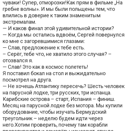
чуваки! Супер, отморозки!Как прям в фильме ,,На
гребне волны». И мы были польщены тем, что
влились в доверие к таким знаменитым
экстремалам.
— И каков финал этой удивительной истории?
— Когда мы остались вдвоём, Сергей повернулся
ко мне с загоревшимися глазами:
— Слав, предложение к тебе есть.
– Серёг, тебе что, не хватило этого случая? –
отозвался я.
— Слав! Это как в космос полететь!
Я поставил бокал на стол и выжидательно
посмотрел на друга.
— Не хочешь Атлантику пересечь? Шесть человек
на парусной лодке, три русских, три испанца.
Карибские острова – старт, Испания – финиш.
Месяц на парусной лодке без мотора. Мы купили
оборудование, чтобы изучать Бермудский
треугольник – неделю будем идти через
него.Хотим проверить, почему там корабли