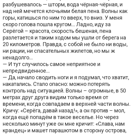
разбушевалось — шторм, вода чёрная-чёрная, и
над ней мечется клочьями белая пена. Волны как
горы, катишься по ним то вверх, то вниз. У меня
скоро голова пошла кругом… Ладно, иду за
Серёгой – красота, скорость бешеная, пена
разлетается и таким ходом мы ушли от берега на
20 километров. Правда, с собой не было ни воды,
ни рации, ни спасательных жилетов, но мы ж
ненадолго…
— И тут случилось самое неприятное и
непредвиденное…
— Да, начало сводить ноги и я подумал, что хватит,
накатались. Стало опасно: можно потерять
контроль над ситуацией. Волны – огромные, в 50
метрах друг друга видим только время от
времени, когда совпадаем в верхней части волны.
Кричу: «Серёга, давай назад!», а он против – мол,
когда ещё попадём в такое веселье. Но через
несколько минут уже он мне кричит: «Слава, нам
крандец» и машет парашютом в сторону острова,