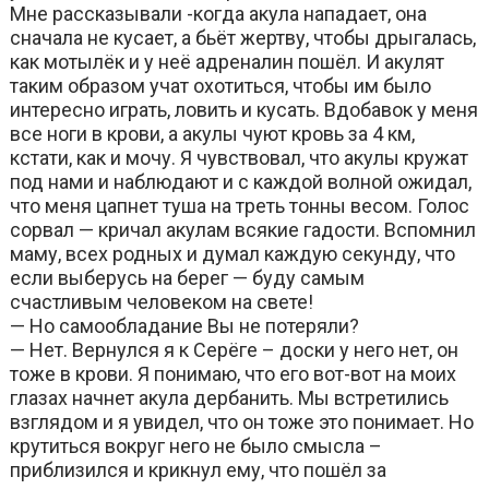
Мне рассказывали -когда акула нападает, она
сначала не кусает, а бьёт жертву, чтобы дрыгалась,
как мотылёк и у неё адреналин пошёл. И акулят
таким образом учат охотиться, чтобы им было
интересно играть, ловить и кусать. Вдобавок у меня
все ноги в крови, а акулы чуют кровь за 4 км,
кстати, как и мочу. Я чувствовал, что акулы кружат
под нами и наблюдают и с каждой волной ожидал,
что меня цапнет туша на треть тонны весом. Голос
сорвал — кричал акулам всякие гадости. Вспомнил
маму, всех родных и думал каждую секунду, что
если выберусь на берег — буду самым
счастливым человеком на свете!
— Но самообладание Вы не потеряли?
— Нет. Вернулся я к Серёге – доски у него нет, он
тоже в крови. Я понимаю, что его вот-вот на моих
глазах начнет акула дербанить. Мы встретились
взглядом и я увидел, что он тоже это понимает. Но
крутиться вокруг него не было смысла –
приблизился и крикнул ему, что пошёл за