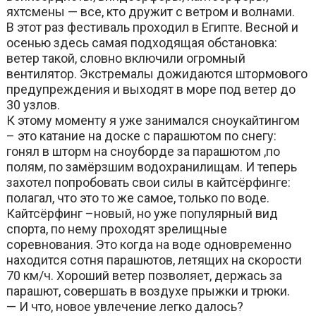
яхтсмены — все, кто дружит с ветром и волнами.
В этот раз фестиваль проходил в Египте. Весной и
осенью здесь самая подходящая обстановка:
ветер такой, словно включили огромный
вентилятор. Экстремалы дожидаются штормового
предупреждения и выходят в море под ветер до
30 узлов.
К этому моменту я уже занимался сноукайтингом
– это катание на доске с парашютом по снегу:
гонял в шторм на сноуборде за парашютом ,по
полям, по замёрзшим водохранилищам. И теперь
захотел попробовать свои силы в кайтсёрфинге:
полагал, что это то же самое, только по воде.
Кайтсёрфинг –новый, но уже популярный вид
спорта, по нему проходят зрелищные
соревнования. Это когда на воде одновременно
находится сотня парашютов, летящих на скорости
70 км/ч. Хороший ветер позволяет, держась за
парашют, совершать в воздухе прыжки и трюки.
— И что, новое увлечение легко далось?