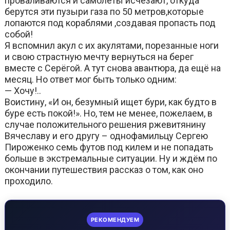
проваливаются и самолёты исчезают, откуда
берутся эти пузыри газа по 50 метров,которые
лопаются под кораблями ,создавая пропасть под
собой!
Я вспомнил акул с их акулятами, порезанные ноги
и свою страстную мечту вернуться на берег
вместе с Серёгой. А тут снова авантюра, да ещё на
месяц. Но ответ мог быть только одним:
— Хочу!..
Воистину, «И он, безумный ищет бури, как будто в
буре есть покой!». Но, тем не менее, пожелаем, в
случае положительного решения ржевитянину
Вячеславу и его другу – однофамильцу Сергею
Пироженко семь футов под килем и не попадать
больше в экстремальные ситуации. Ну и ждём по
окончании путешествия рассказ о том, как оно
проходило.
РЕКОМЕНДУЕМ