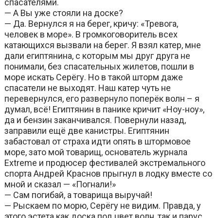
спасателями.
— А Вы уже стояли на доске?
— Да. Вернулся я на берег, кричу: «Тревога,
человек в море». В громкоговоритель всех
катающихся вызвали на берег. Я взял катер, мне
дали египтянина, с которым мы друг друга не
понимали, без спасательных жилетов, пошли в
море искать Серёгу. Но в такой шторм даже
спасатели не выходят. Наш катер чуть не
перевернулся, его развернуло поперёк волн – я
думал, всё! Египтянин в панике кричит «Ноу-ноу»,
да и бензин заканчивался. Повернули назад,
заправили ещё две канистры. Египтянин
забастовал от страха идти опять в штормовое
море, зато мой товарищ, основатель журнала
Extreme и продюсер фестивалей экстремального
спорта Андрей Краснов прыгнул в лодку вместе со
мной и сказал — «Погнали!»
— Сам погибай, а товарища выручай!
— Рыскаем по морю, Серёгу не видим. Правда, у
этого эстета как доска под цвет волн, так и парус