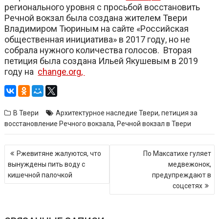
регионального уровня с просьбой восстановить
Речной вокзал была создана жителем Твери
Владимиром Тюриным на сайте «Российская
общественная инициатива» в 2017 году, но не
собрала нужного количества голосов. Вторая
петиция была создана Ильей Якушевым в 2019
году на
change.org,
В Твери
Архитектурное наследие Твери
,
петиция за
восстановление Речного вокзала
,
Речной вокзал в Твери
Навигация
Ржевитяне жалуются, что
По Максатихе гуляет
по
вынуждены пить воду с
медвежонок,
записям
кишечной палочкой
предупреждают в
соцсетях