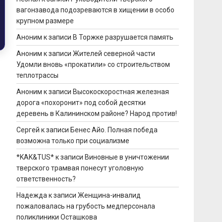
вагонзавода подозреваются в хищении в особо
крупном размере
Аноним
к записи
В Торжке разрушается память
Аноним
к записи
Жителей северной части
Удомли вновь «прокатили» со строительством
теплотрассы
Аноним
к записи
Высокоскоростная железная
дорога «похоронит» под собой десятки
деревень в Калининском районе? Народ против!
Сергей
к записи
Бенес Айо. Полная победа
возможна только при социализме
*KAK&TUS*
к записи
Виновные в уничтожении
тверского трамвая понесут уголовную
ответственность?
Надежда
к записи
Женщина-инвалид
пожаловалась на грубость медперсонала
поликлиники Осташкова