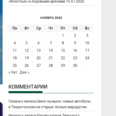
«Юностью» и ледовыми аренами
15.07.2026
НОЯБРЬ 2024
Пн
Вт
Ср
Чт
Пт
Сб
Вс
1
2
3
4
5
6
7
8
9
10
11
12
13
14
15
16
17
18
19
20
21
22
23
24
25
26
27
28
29
30
« Окт
Дек »
КОММЕНТАРИИ
Галина
к записи
Шило на мыло: новые автобусы
в Твери похожи на старые тесные маршрутки.
Незнал
к записи
Руководители Тверского