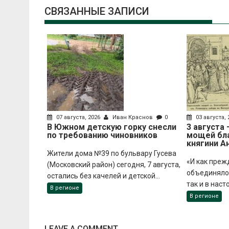
СВЯЗАННЫЕ ЗАПИСИ
07 августа, 2026
Иван Краснов
0
03 августа,
В Южном детскую горку снесли
3 августа
по требованию чиновников
мощей бл
княгини А
Жители дома №39 по бульвару Гусева
«И как преж
(Московский район) сегодня, 7 августа,
объединяло 
остались без качелей и детской...
так и в наст
В регионе
В регионе
LEAVE A COMMENT