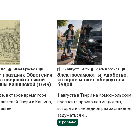
 2026
Иван Краснов
0
02 августа, 2026
Иван Краснов
0
 – праздник Обретения
Электросамокаты: удобство,
аговерной великой
которое может обернуться
нны Кашинской (1649)
бедой
де, в старое время горе
1 августа в Твери на Комсомольском
жителей Твери и Кашина,
проспекте произошёл инцидент,
оящее...
который в очередной раз заставляет
задуматься о...
В регионе