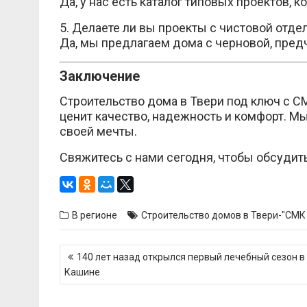
Да, у нас есть каталог типовых проектов,
5. Делаете ли вы проекты с чистовой отде
Да, мы предлагаем дома с черновой, пред
Заключение
Строительство дома в Твери под ключ с СМ
ценит качество, надежность и комфорт. М
своей мечты.
Свяжитесь с нами сегодня, чтобы обсудить
В регионе
Строительство домов в Твери-"СМК
Навигация
140 лет назад открылся первый лечебный сезон в
по
Кашине
записям