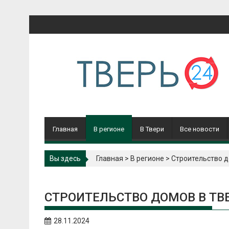
Перейти
к
содержимому
Главная
В регионе
В Твери
Все новости
Вы здесь
Главная
>
В регионе
>
Строительство д
СТРОИТЕЛЬСТВО ДОМОВ В ТВ
28.11.2024