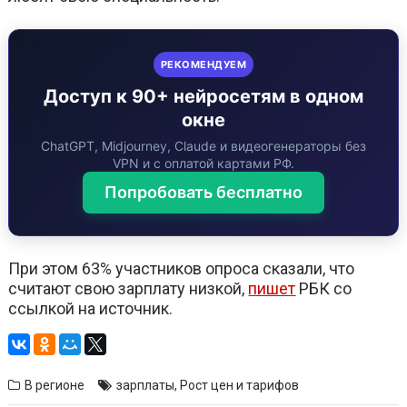
РЕКОМЕНДУЕМ
Доступ к 90+ нейросетям в одном
окне
ChatGPT, Midjourney, Claude и видеогенераторы без
VPN и с оплатой картами РФ.
Попробовать бесплатно
При этом 63% участников опроса сказали, что
считают свою зарплату низкой,
пишет
РБК со
ссылкой на источник.
В регионе
зарплаты
,
Рост цен и тарифов