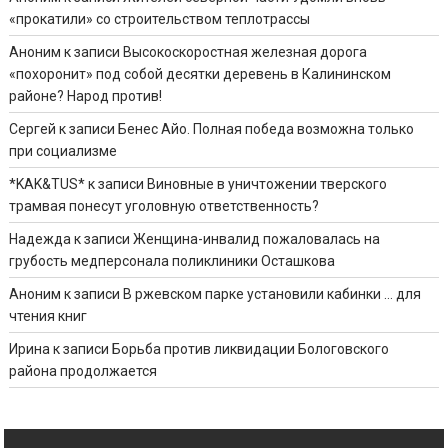
«прокатили» со строительством теплотрассы
Аноним
к записи
Высокоскоростная железная дорога
«похоронит» под собой десятки деревень в Калининском
районе? Народ против!
Сергей
к записи
Бенес Айо. Полная победа возможна только
при социализме
*KAK&TUS*
к записи
Виновные в уничтожении тверского
трамвая понесут уголовную ответственность?
Надежда
к записи
Женщина-инвалид пожаловалась на
грубость медперсонала поликлиники Осташкова
Аноним
к записи
В ржевском парке установили кабинки … для
чтения книг
Ирина
к записи
Борьба против ликвидации Бологовского
района продолжается