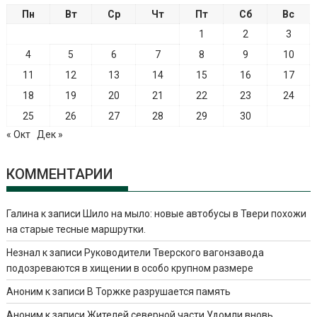
Пн
Вт
Ср
Чт
Пт
Сб
Вс
1
2
3
4
5
6
7
8
9
10
11
12
13
14
15
16
17
18
19
20
21
22
23
24
25
26
27
28
29
30
« Окт
Дек »
КОММЕНТАРИИ
Галина
к записи
Шило на мыло: новые автобусы в Твери похожи
на старые тесные маршрутки.
Незнал
к записи
Руководители Тверского вагонзавода
подозреваются в хищении в особо крупном размере
Аноним
к записи
В Торжке разрушается память
Аноним
к записи
Жителей северной части Удомли вновь