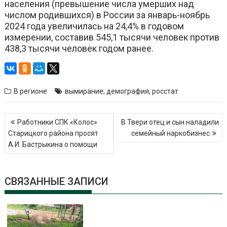
населения (превышение числа умерших над
числом родившихся) в России за январь-ноябрь
2024 года увеличилась на 24,4% в годовом
измерении, составив 545,1 тысячи человек против
438,3 тысячи человек годом ранее.
В регионе
вымирание
,
демография
,
росстат
Навигация
Работники СПК «Колос»
В Твери отец и сын наладили
по
Старицкого района просят
семейный наркобизнес
записям
А.И. Бастрыкина о помощи
СВЯЗАННЫЕ ЗАПИСИ