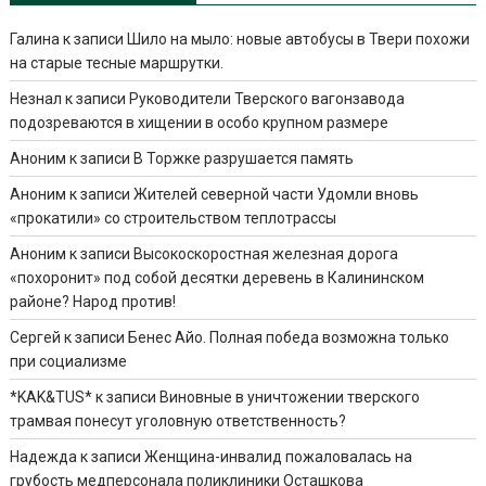
Галина
к записи
Шило на мыло: новые автобусы в Твери похожи
на старые тесные маршрутки.
Незнал
к записи
Руководители Тверского вагонзавода
подозреваются в хищении в особо крупном размере
Аноним
к записи
В Торжке разрушается память
Аноним
к записи
Жителей северной части Удомли вновь
«прокатили» со строительством теплотрассы
Аноним
к записи
Высокоскоростная железная дорога
«похоронит» под собой десятки деревень в Калининском
районе? Народ против!
Сергей
к записи
Бенес Айо. Полная победа возможна только
при социализме
*KAK&TUS*
к записи
Виновные в уничтожении тверского
трамвая понесут уголовную ответственность?
Надежда
к записи
Женщина-инвалид пожаловалась на
грубость медперсонала поликлиники Осташкова