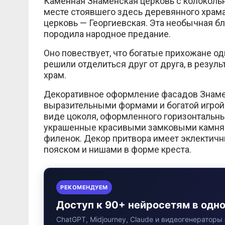
Каменная Знаменская церковь с колокольне
месте стоявшего здесь деревянного храма.
церковь — Георгиевская. Эта необычная б
породила народное предание.
Оно повествует, что богатые прихожане од
решили отделиться друг от друга, в резул
храм.
Декоративное оформление фасадов Знамен
выразительными формами и богатой игрой 
виде цоколя, оформленного горизонтальн
украшенные красивыми замковыми камням
филенок. Декор притвора имеет эклектич
пояском и нишами в форме креста.
РЕКОМЕНДУЕМ
Доступ к 90+ нейросетям в одн
ChatGPT, Midjourney, Claude и видеогенераторы 