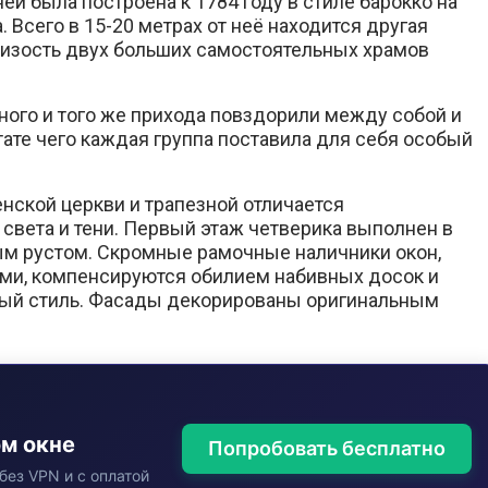
й была построена к 1784 году в стиле барокко на
 Всего в 15-20 метрах от неё находится другая
лизость двух больших самостоятельных храмов
ного и того же прихода повздорили между собой и
ьтате чего каждая группа поставила для себя особый
ской церкви и трапезной отличается
света и тени. Первый этаж четверика выполнен в
ым рустом. Скромные рамочные наличники окон,
и, компенсируются обилием набивных досок и
ный стиль. Фасады декорированы оригинальным
ом окне
Попробовать бесплатно
без VPN и с оплатой