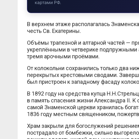
картами РФ.
В верхнем этаже располагалась Знаменска
честь Св. Екатерины.
Объёмы трапезной и алтарной частей — п
укреплёнными в четверике подпружными 
тремя арочными проёмами.
От колокольни сохранились только два н
перекрытых крестовыми сводами. Заверш
был пристроен к западному фасаду колоко
В 1892 году на средства купца Н.Н.Стрель
в память спасения жизни Александра II. К 
самой Знаменской церкви хранилась богат
1836 году местным священником, пожертв
Храм закрыли для богослужений решением 
пострадало от бомбежки, сильно выгорело