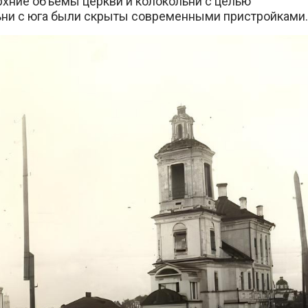
рхние объёмы церкви и колокольни с целью
льни с юга были скрыты современными пристройками.