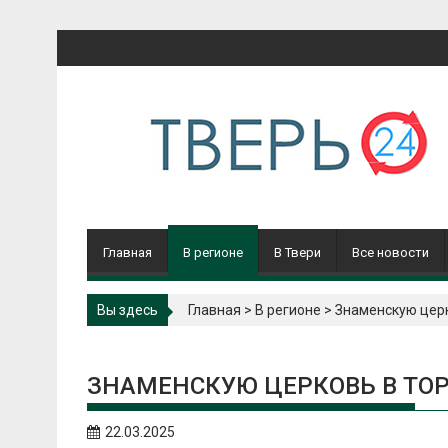
Перейти
к
содержимому
Главная
В регионе
В Твери
Все новости
Вы здесь
Главная
>
В регионе
>
Знаменскую церк
ЗНАМЕНСКУЮ ЦЕРКОВЬ В ТОР
22.03.2025