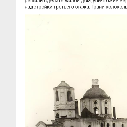
решили сделать жилой дом, уничтожив ве
надстройки третьего этажа. Грани колоко