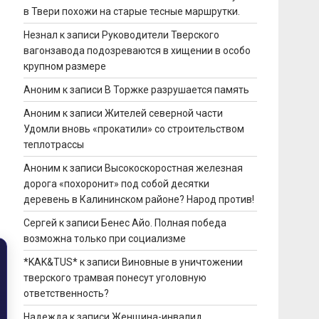
в Твери похожи на старые тесные маршрутки.
Незнал
к записи
Руководители Тверского
вагонзавода подозреваются в хищении в особо
крупном размере
Аноним
к записи
В Торжке разрушается память
Аноним
к записи
Жителей северной части
Удомли вновь «прокатили» со строительством
теплотрассы
Аноним
к записи
Высокоскоростная железная
дорога «похоронит» под собой десятки
деревень в Калининском районе? Народ против!
Сергей
к записи
Бенес Айо. Полная победа
возможна только при социализме
*KAK&TUS*
к записи
Виновные в уничтожении
тверского трамвая понесут уголовную
ответственность?
Надежда
к записи
Женщина-инвалид