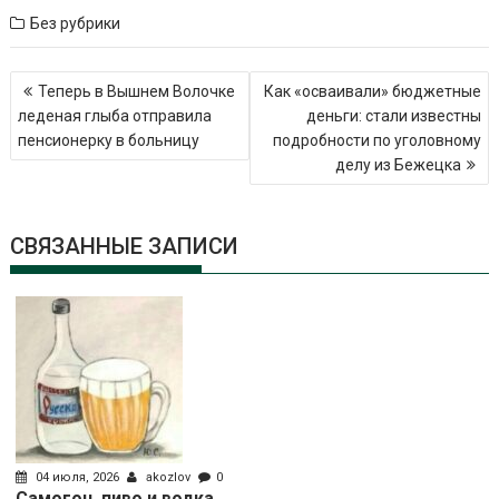
Без рубрики
Навигация
Теперь в Вышнем Волочке
Как «осваивали» бюджетные
по
леденая глыба отправила
деньги: стали известны
записям
пенсионерку в больницу
подробности по уголовному
делу из Бежецка
СВЯЗАННЫЕ ЗАПИСИ
04 июля, 2026
akozlov
0
Самогон, пиво и водка