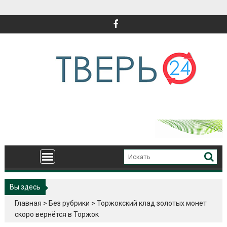
Перейти
к
содержимому
Вы здесь
Главная
>
Без рубрики
>
Торжокский клад золотых монет
скоро вернётся в Торжок