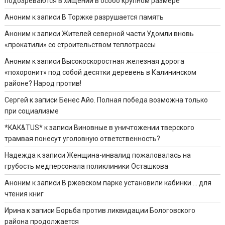
подозреваются в хищении в особо крупном размере
Аноним
к записи
В Торжке разрушается память
Аноним
к записи
Жителей северной части Удомли вновь
«прокатили» со строительством теплотрассы
Аноним
к записи
Высокоскоростная железная дорога
«похоронит» под собой десятки деревень в Калининском
районе? Народ против!
Сергей
к записи
Бенес Айо. Полная победа возможна только
при социализме
*KAK&TUS*
к записи
Виновные в уничтожении тверского
трамвая понесут уголовную ответственность?
Надежда
к записи
Женщина-инвалид пожаловалась на
грубость медперсонала поликлиники Осташкова
Аноним
к записи
В ржевском парке установили кабинки … для
чтения книг
Ирина
к записи
Борьба против ликвидации Бологовского
района продолжается