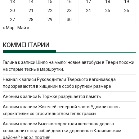
13
14
15
16
17
18
19
20
21
22
23
24
25
26
27
28
29
30
« Мар
Май »
КОММЕНТАРИИ
Галина
к записи
Шило на мыло: новые автобусы в Твери похожи
на старые тесные маршрутки.
Незнал
к записи
Руководители Тверского вагонзавода
подозреваются в хищении в особо крупном размере
Аноним
к записи
В Торжке разрушается память
Аноним
к записи
Жителей северной части Удомли вновь
«прокатили» со строительством теплотрассы
Аноним
к записи
Высокоскоростная железная дорога
«похоронит» под собой десятки деревень в Калининском
районе? Народ против!