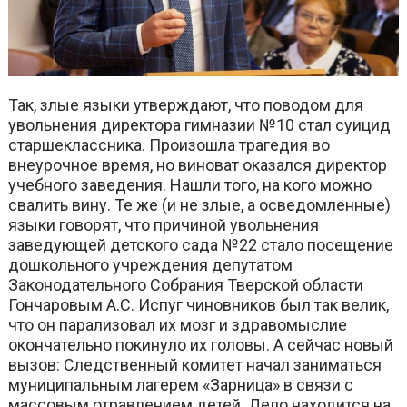
Так, злые языки утверждают, что поводом для
увольнения директора гимназии №10 стал суицид
старшеклассника. Произошла трагедия во
внеурочное время, но виноват оказался директор
учебного заведения. Нашли того, на кого можно
свалить вину. Те же (и не злые, а осведомленные)
языки говорят, что причиной увольнения
заведующей детского сада №22 стало посещение
дошкольного учреждения депутатом
Законодательного Собрания Тверской области
Гончаровым А.С. Испуг чиновников был так велик,
что он парализовал их мозг и здравомыслие
окончательно покинуло их головы. А сейчас новый
вызов: Следственный комитет начал заниматься
муниципальным лагерем «Зарница» в связи с
массовым отравлением детей. Дело находится на