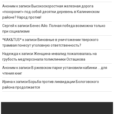
Аноним
к записи
Высокоскоростная железная дорога
«похоронит» под собой десятки деревень в Калининском
районе? Народ против!
Сергей
к записи
Бенес Айо. Полная победа возможна только
при социализме
*KAK&TUS*
к записи
Виновные в уничтожении тверского
трамвая понесут уголовную ответственность?
Надежда
к записи
Женщина-инвалид пожаловалась на
грубость медперсонала поликлиники Осташкова
Аноним
к записи
В ржевском парке установили кабинки … для
чтения книг
Ирина
к записи
Борьба против ликвидации Бологовского
района продолжается