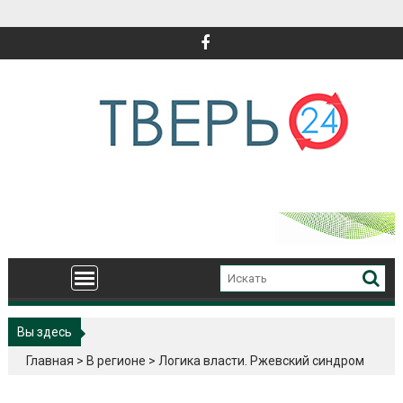
Перейти
к
содержимому
Вы здесь
Главная
>
В регионе
>
Логика власти. Ржевский синдром