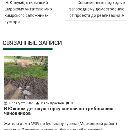
Колумб, открывший
Современные подходы к
по
широкому читателю мир
загородному домостроению:
записям
кимрского сапожника-
от проекта до реализации
кустаря
СВЯЗАННЫЕ ЗАПИСИ
07 августа, 2026
Иван Краснов
0
В Южном детскую горку снесли по требованию
чиновников
Жители дома №39 по бульвару Гусева (Московский район)
сегодня, 7 августа, остались без качелей и детской...