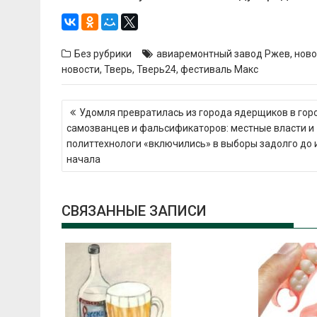
Без рубрики
авиаремонтный завод Ржев
,
ново
новости
,
Тверь
,
Тверь24
,
фестиваль Макс
Навигация
Удомля превратилась из города ядерщиков в гор
по
самозванцев и фальсификаторов: местные власти и
записям
политтехнологи «включились» в выборы задолго до 
начала
СВЯЗАННЫЕ ЗАПИСИ