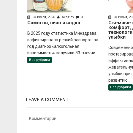
04 июля, 2026
akozlov
0
04 июня, 2
Самогон, пиво и водка
Съемные 
комфорт, 
технологи
В 2025 году статистика Минздрава
улыбки
зафиксировала резкий разворот: за
год диагноз «алкогольная
Современно
зависимость» получили 83 тысячи...
протезиров
Без рубрики
эффективно
жевательну
улыбки при 
развитию...
Без рубрики
LEAVE A COMMENT