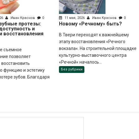
026
Иван Краснов
0
11 мая, 2026
Иван Краснов
0
зубные протезы:
Новому «Речному» быть?
доступность и
и восстановления
В Твери переходят к важнейшему
этапу восстановления «Речного
вокзала«. На строительной площадке
е съемное
культурно-выставочного центра
ание позволяет
«Речной« началось...
 восстановить
Без рубрики
ю функцию и эстетику
потере зубов. Благодаря