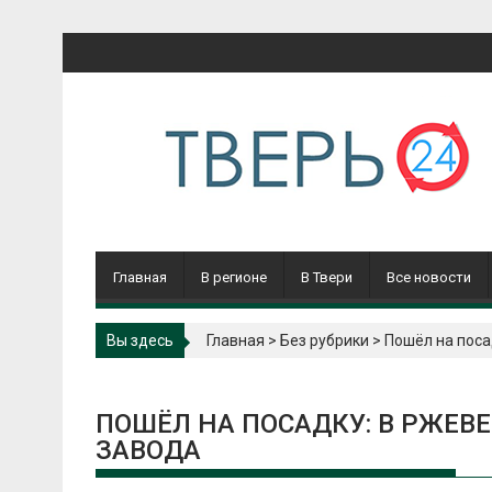
Перейти
к
содержимому
Главная
В регионе
В Твери
Все новости
Вы здесь
Главная
>
Без рубрики
>
Пошёл на поса
ПОШЁЛ НА ПОСАДКУ: В РЖЕВ
ЗАВОДА