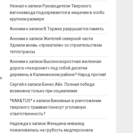
Незнал
к записи
Руководители Тверского
вагонзавода подозреваются в хищении в особо
крупном размере
Аноним
к записи
В Торжке разрушается память
Аноним
к записи
Жителей северной части
Удомли вновь «прокатили» со строительством
теплотрассы
Аноним
к записи
Высокоскоростная железная
дорога «похоронит» под собой десятки
деревень в Калининском районе? Народ против!
х
Сергей
к записи
Бенес Айо. Полная победа
возможна только при социализме
*KAK&TUS*
к записи
Виновные в уничтожении
тверского трамвая понесут уголовную
ответственность?
Надежда
к записи
Женщина-инвалид
пожаловалась на грубость медперсонала