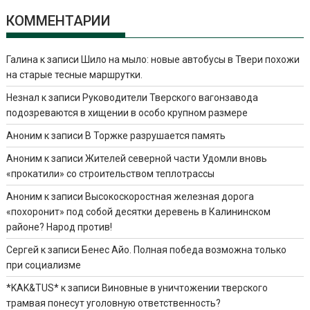
КОММЕНТАРИИ
Галина
к записи
Шило на мыло: новые автобусы в Твери похожи
на старые тесные маршрутки.
Незнал
к записи
Руководители Тверского вагонзавода
подозреваются в хищении в особо крупном размере
Аноним
к записи
В Торжке разрушается память
Аноним
к записи
Жителей северной части Удомли вновь
«прокатили» со строительством теплотрассы
Аноним
к записи
Высокоскоростная железная дорога
«похоронит» под собой десятки деревень в Калининском
районе? Народ против!
Сергей
к записи
Бенес Айо. Полная победа возможна только
при социализме
*KAK&TUS*
к записи
Виновные в уничтожении тверского
трамвая понесут уголовную ответственность?