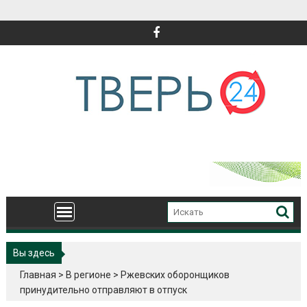
Перейти
к
содержимому
Вы здесь
Главная
>
В регионе
>
Ржевских оборонщиков
принудительно отправляют в отпуск