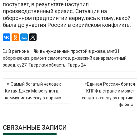
поступает, в результате наступил
производственный кризис. Ситуация на
оборонном предприятии вернулась к тому, какой
была до участия России в сирийском конфликте.
В регионе
вынужденный простой в ржеве
,
миг31
,
оборонзаказ
,
ремонт самолетов
,
ржевский авиаремонтный
завод
,
су27
,
Тверская область
,
Тверь 24
Навигация
Самый богатый человек
«Единая Россия» боится
по
Китая Джек Ма вступил в
КПРФ в стране и может
записям
коммунистическую партию
создать «левую» партию-
фэйк
СВЯЗАННЫЕ ЗАПИСИ