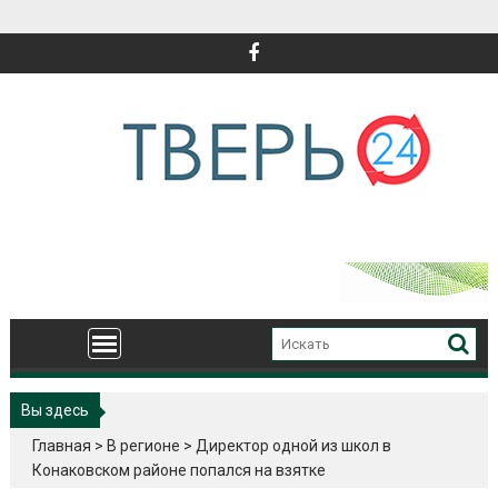
Перейти
к
содержимому
Вы здесь
Главная
>
В регионе
>
Директор одной из школ в
Конаковском районе попался на взятке