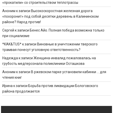
«прокатили» со строительством теплотрассы
Аноним
к записи
Высокоскоростная железная дорога
«похоронит» под собой десятки деревень в Калининском
районе? Народ против!
Сергей
к записи
Бенес Айо. Полная победа возможна только
при социализме
*KAK&TUS*
к записи
Виновные в уничтожении тверского
трамвая понесут уголовную ответственность?
Надежда
к записи
Женщина-инвалид пожаловалась на
грубость медперсонала поликлиники Осташкова
Аноним
к записи
В ржевском парке установили кабинки … для
чтения книг
Ирина
к записи
Борьба против ликвидации Бологовского
района продолжается