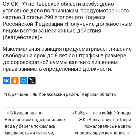
СУ СК РФ по Тверской области возбуждено
уголовное дело по признакам, предусмотренного
частью 3 статьи 290 Уголовного Кодекса
Российской Федерации «Получение должностным
лицом взятки за незаконные действия
(бездействие)».
Максимальная санкция предусматривает лишение
свободы на срок до 8 лет со штрафом в размере
до сорокократной суммы взятки с лишением
права занимать определенные должности.
В регионе
Конаковский район
,
Тверская область
Навигация
В Кувшиново на
«Лайф» — не в кайф. Жильцы
по
Негачанском водохранилище
ЖК «Волга-лайф» в Твери
записям
вода у берега покрылась
пожаловались на свою
маслянистыми пятнами,
управляющую компанию