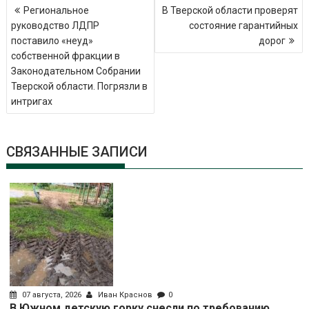
Навигация
Региональное
В Тверской области проверят
по
руководство ЛДПР
состояние гарантийных
записям
поставило «неуд»
дорог
собственной фракции в
Законодательном Собрании
Тверской области. Погрязли в
интригах
СВЯЗАННЫЕ ЗАПИСИ
07 августа, 2026
Иван Краснов
0
В Южном детскую горку снесли по требованию