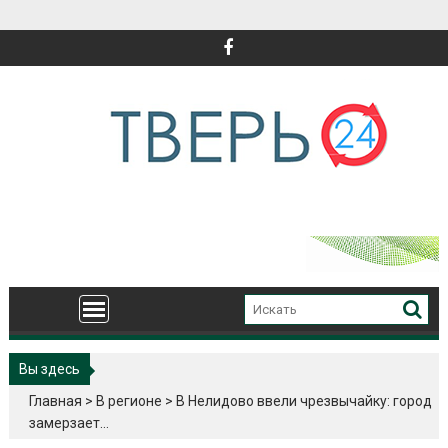
Перейти
к
содержимому
Вы здесь
Главная
>
В регионе
>
В Нелидово ввели чрезвычайку: город
замерзает…