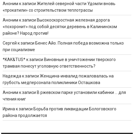
Аноним
к записи
Жителей северной части Удомли вновь
«прокатили» со строительством теплотрассы
Аноним
к записи
Высокоскоростная железная дорога
«похоронит» под собой десятки деревень в Калининском
районе? Народ против!
Сергей
к записи
Бенес Айо. Полная победа возможна только
при социализме
*KAK&TUS*
к записи
Виновные в уничтожении тверского
трамвая понесут уголовную ответственность?
Надежда
к записи
Женщина-инвалид пожаловалась на
грубость медперсонала поликлиники Осташкова
Аноним
к записи
В ржевском парке установили кабинки … для
чтения книг
Ирина
к записи
Борьба против ликвидации Бологовского
района продолжается