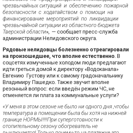
чрезвычайных ситуаций и обеспечению пожарной
безопасности с ходатайством о помощи на
финансирование мероприятий по ликвидации
чрезвычайной ситуации из областного бюджета
Тверской области
», — сообщает пресс-служба
администрации Нелидовского округа.
Рядовые нелидовцы болезненно отреагировали
на произошедшее, что вполне естественно
. В
соцсетях измученные холодом люди предлагают
идти греться домой к директору «Водоканала»
Евгению Густову или к самому градоначальнику
Владимиру Пашедко. Также звучит вполне
резонный вопрос: если введён режим ЧС, не
отменяется ли плата за коммунальные услуги?
«У меня в этом сезоне не было ни одного дня ,чтобы
температура в помещении была бы хотя на нижней
границе НОРМЫ!!!!При суперготовности к
отопительному сезону обогреватель не
выключается! Только почему-то на платежке это