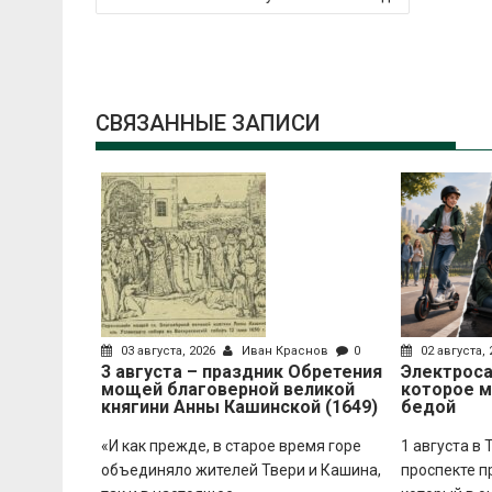
по
записям
СВЯЗАННЫЕ ЗАПИСИ
03 августа, 2026
Иван Краснов
0
02 августа,
3 августа – праздник Обретения
Электроса
мощей благоверной великой
которое 
княгини Анны Кашинской (1649)
бедой
«И как прежде, в старое время горе
1 августа в
объединяло жителей Твери и Кашина,
проспекте п