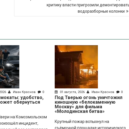
критику власти пригрозили демонтироват
водоразборные колонки
 2026
Иван Краснов
0
01 августа, 2026
Иван Краснов
0
мокаты: удобство,
Под Тверью огонь уничтожил
может обернуться
киношную «белокаменную
Москву» для фильма
«Молодинская битва»
 Твери на Комсомольском
Крупный пожар вспыхнул на
роизошёл инцидент,
съёмочной площадке исторического