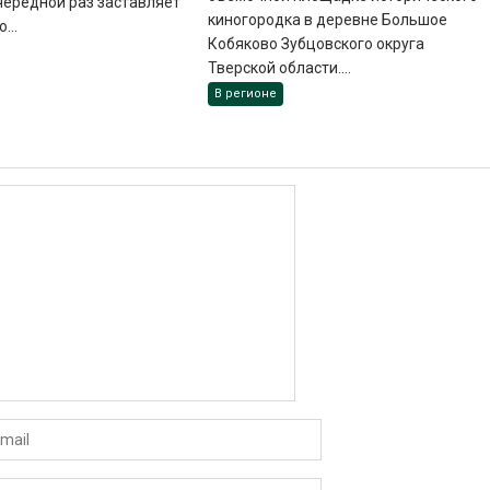
чередной раз заставляет
киногородка в деревне Большое
...
Кобяково Зубцовского округа
Тверской области....
В регионе