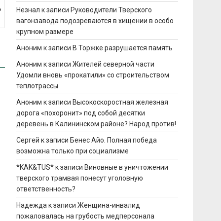
ь
Незнал
к записи
Руководители Тверского
вагонзавода подозреваются в хищении в особо
крупном размере
Аноним
к записи
В Торжке разрушается память
Аноним
к записи
Жителей северной части
Удомли вновь «прокатили» со строительством
теплотрассы
Аноним
к записи
Высокоскоростная железная
дорога «похоронит» под собой десятки
деревень в Калининском районе? Народ против!
Сергей
к записи
Бенес Айо. Полная победа
возможна только при социализме
*KAK&TUS*
к записи
Виновные в уничтожении
тверского трамвая понесут уголовную
ответственность?
Надежда
к записи
Женщина-инвалид
пожаловалась на грубость медперсонала