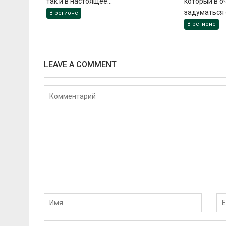
так и в настоящее...
который в о
задуматься о
В регионе
В регионе
LEAVE A COMMENT