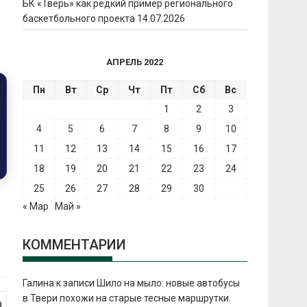
БК «Тверь» как редкий пример регионального
баскетбольного проекта
14.07.2026
АПРЕЛЬ 2022
Пн
Вт
Ср
Чт
Пт
Сб
Вс
1
2
3
4
5
6
7
8
9
10
11
12
13
14
15
16
17
18
19
20
21
22
23
24
25
26
27
28
29
30
« Мар
Май »
КОММЕНТАРИИ
Галина
к записи
Шило на мыло: новые автобусы
в Твери похожи на старые тесные маршрутки.
а