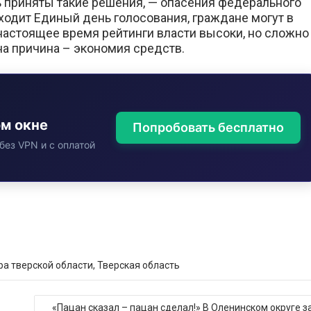
ь приняты такие решения, — опасения федерального
роходит Единый день голосования, граждане могут в
настоящее время рейтинги власти высоки, но сложно
дна причина – экономия средств.
ом окне
Попробовать бесплатно
без VPN и с оплатой
ра тверской области
,
Тверская область
«Пацан сказал – пацан сделал!» В Оленинском округе з