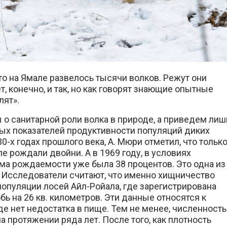
то на Ямале развелось тысячи волков. Режут они
, конечно, и так, но как говорят знающие опытные
лят».
о санитарной роли волка в природе, а приведем лиш
ых показателей продуктивности популяций диких
-х годах прошлого века, А. Мюри отметил, что тольк
е рождали двойни. А в 1969 году, в условиях
рма рождаемости уже была 38 процентов. Это одна из
 Исследователи считают, что именно хищничество
опуляции лосей Айл-Ройала, где зарегистрирована
бь на 26 кв. километров. Эти данные относятся к
де нет недостатка в пище. Тем не менее, численность
а протяжении ряда лет. После того, как плотность