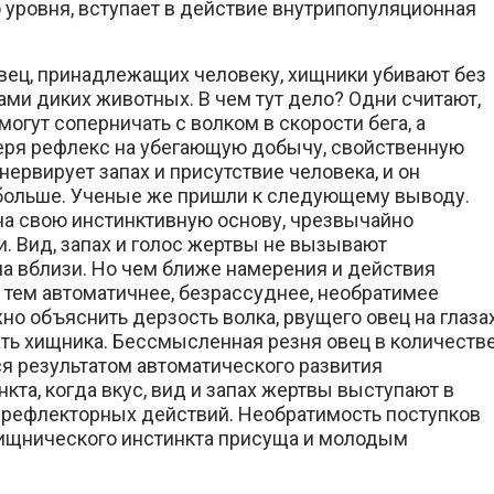
 уровня, вступает в действие внутрипопуляционная
 овец, принадлежащих человеку, хищники убивают без
дами диких животных. В чем тут дело? Одни считают,
гут соперничать с волком в скорости бега, а
веря рефлекс на убегающую добычу, свойственную
нервирует запах и присутствие человека, и он
 больше. Ученые же пришли к следующему выводу.
на свою инстинктивную основу, чрезвычайно
. Вид, запах и голос жертвы не вызывают
на вблизи. Но чем ближе намерения и действия
 тем автоматичнее, безрассуднее, необратимее
но объяснить дерзость волка, рвущего овец на глаза
ать хищника. Бессмысленная резня овец в количестве
я результатом автоматического развития
та, когда вкус, вид и запах жертвы выступают в
 рефлекторных действий. Необратимость поступков
хищнического инстинкта присуща и молодым