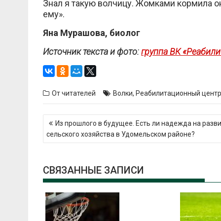
Знал я такую волчицу. Жомками кормила он
ему».
Яна Мурашова, биолог
Источник текста и фото:
группа ВК «Реабил
От читателей
Волки
,
Реабилитационный центр
Навигация
Из прошлого в будущее. Есть ли надежда на разв
по
сельского хозяйства в Удомельском районе?
записям
СВЯЗАННЫЕ ЗАПИСИ