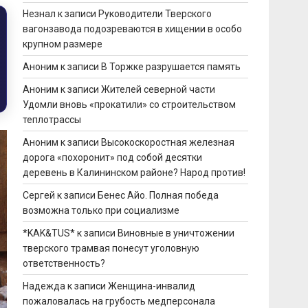
Незнал
к записи
Руководители Тверского
вагонзавода подозреваются в хищении в особо
крупном размере
Аноним
к записи
В Торжке разрушается память
Аноним
к записи
Жителей северной части
Удомли вновь «прокатили» со строительством
теплотрассы
Аноним
к записи
Высокоскоростная железная
дорога «похоронит» под собой десятки
деревень в Калининском районе? Народ против!
Сергей
к записи
Бенес Айо. Полная победа
возможна только при социализме
*KAK&TUS*
к записи
Виновные в уничтожении
тверского трамвая понесут уголовную
ответственность?
Надежда
к записи
Женщина-инвалид
пожаловалась на грубость медперсонала