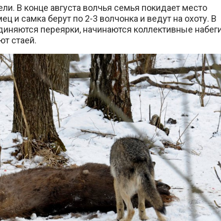
ели. В конце августа волчья семья покидает место
ц и самка берут по 2-3 волчонка и ведут на охоту. В
диняются переярки, начинаются коллективные набег
ют стаей.