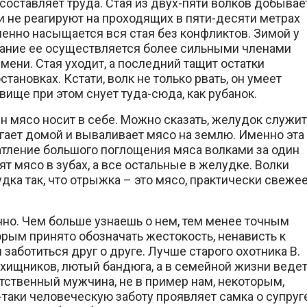
составляет труда. Стая из двух-пяти волков добывае
и не реагируют на проходящих в пяти-десяти метрах
менно насыщается вся стая без конфликтов. Зимой у
ание ее осуществляется более сильными членами
мени. Стая уходит, а последний тащит остатки
становках. Кстати, волк не только рвать, он умеет
вище при этом снует туда-сюда, как рубанок.
Он мясо носит в себе. Можно сказать, желудок служит
егает домой и вываливает мясо на землю. Именно эта
атление большого поглощения мяса волками за один
 мясо в зубах, а все остальные в желудке. Волки
ка так, что отрыжка – это мясо, практически свежее
нно. Чем больше узнаешь о нем, тем менее точным
орым принято обозначать жестокость, ненависть к
заботиться друг о друге. Лучше старого охотника В.
 хищников, лютый бандюга, а в семейной жизни веде
етственный мужчина, не в пример нам, некоторым,
таки человеческую заботу проявляет самка о супруг