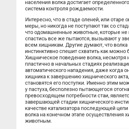
населения волка достигает определенного
система контроля рождаемости.
Интересно, что в стаде оленей, или отаре
меры, но никогда не поступают так со ста
что одомашненные животные, которые не мо
спастись все же пытаются, вызывают у з
всем хищникам. Другие думают, что волка 
инстинктивно спешит схватить как можно
Хищническое поведение волка, несмотря 
пластично в начальных стадиях реализации
автоматического нападения, даже когда о
хищника к завершению хищнического акта,
становятся его поступки. Именно этим мож
у пастуха, бесполезно пытающегося отогн
превосходящем потребности стаи, являетс
завершающей стадии хищнического инстинк
качестве катализатора последующей цепи
волка на конечном этапе осуществления 
животным.