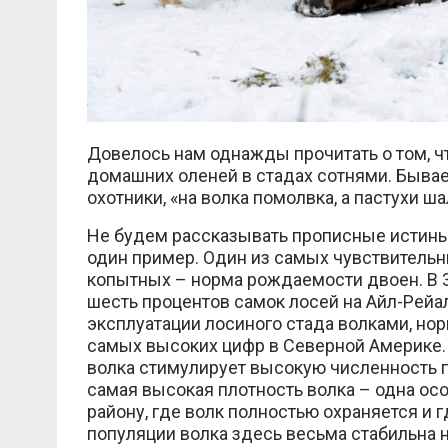
Довелось нам однажды прочитать о том, ч
домашних оленей в стадах сотнями. Бывает
охотники, «на волка помолвка, а пастухи ша
Не будем рассказывать прописные истины 
один пример. Один из самых чувствительн
копытных – норма рождаемости двоен. В 30
шесть процентов самок лосей на Айл-Рейал
эксплуатации лосиного стада волками, но
самых высоких цифр в Северной Америке.
волка стимулирует высокую численность п
самая высокая плотность волка – одна осо
району, где волк полностью охраняется и г
популяции волка здесь весьма стабильна н