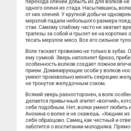
перехода оленей добыть их для волков не 
одного оленя из стада. Насытившись, волк
от них оленей. У крупной добычи одновре
мерзлой падали небольшого размера поед
стаи. Самому слабому часто не хватает вре
трапезы за собой и грызет ее на коротких о
тесать мерзлое мясо. Все его сильное туло
Волк таскает провизию не только в зубах. 
ему сумкой. Зверь наполняет брюхо, приб
особенность волков создает ложное впеч
прием. Доминирующие особи у волков носят
умеют произвольно менять секрецию желуд
не тронутое желудочным соком.
Всякий зверь разносторонен, а волк особе
делается привычный эпитет «волчий», кот
себе подобным. Нет, волки умеют любить и 
Анохина о волке и не скажешь. «Хищник из
себя образцово. Самец, как честный и отв
заботится о воспитании молодняка. Прямо-