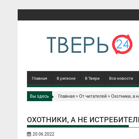
Перейти
к
содержимому
Главная
В регионе
В Твери
Все новости
Вы здесь
Главная
>
От читателей
>
Охотники, а 
ОХОТНИКИ, А НЕ ИСТРЕБИТЕЛ
20.06.2022