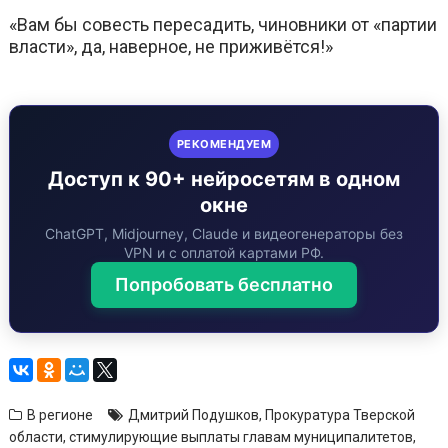
«Вам бы совесть пересадить, чиновники от «партии
власти», да, наверное, не приживётся!»
РЕКОМЕНДУЕМ
Доступ к 90+ нейросетям в одном
окне
ChatGPT, Midjourney, Claude и видеогенераторы без
VPN и с оплатой картами РФ.
Попробовать бесплатно
В регионе
Дмитрий Подушков
,
Прокуратура Тверской
области
,
стимулирующие выплаты главам муниципалитетов
,