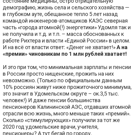
состояние медицины, остро отрицательную
демографию, жизнь села и сельского хозяйства —
в глубоком ауте, обещанное тепло 5 лет назад
командой инженеров-атомщиков КАЭС северная
часть «города атомной(!) энергетики» Удомля так и
не получила и т.д. и т.п. – масса обоснованных к
работе Рихтера и власти «Единой России» в целом.
И на всё от власти ответ: «Денег не хватает!»
А на
«премии» чиновникам по 1 млн рублей хватает!
И это при том, что минимальная зарплаты и пенсии
в России просто нищенские, прожить на них
невозможно. (Только по официальным данным
10% россиян живут ниже прожиточного минимума,
это значит в Удомельском округе – ок.3,5 тыс.
человек!) И даже пенсии большинства
пенсионеров Калининской АЭС, отдавших атомной
отрасли всю жизнь, много меньше таких «премий».
Сколько «стимулирующих» получили за тот же
2020 год удомельские врачи, учителя,
пенсионеры? А тут бегай по городу,