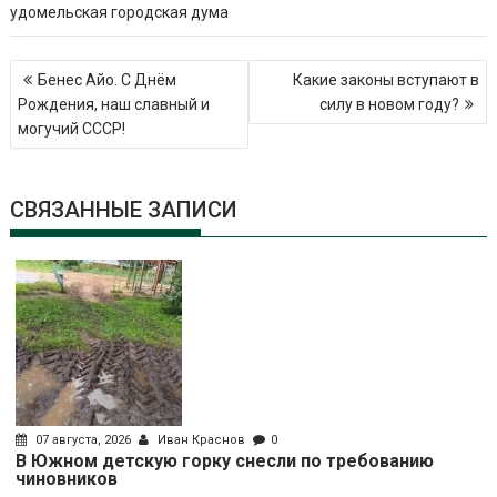
удомельская городская дума
Навигация
Бенес Айо. С Днём
Какие законы вступают в
по
Рождения, наш славный и
силу в новом году?
записям
могучий СССР!
СВЯЗАННЫЕ ЗАПИСИ
07 августа, 2026
Иван Краснов
0
В Южном детскую горку снесли по требованию
чиновников