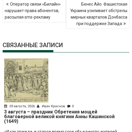
Навигация
Оператор связи «Билайн»
Бенес Айо. Фашистская
по
нарушает права абонентов,
Украина усиливает обстрелы
записям
рассылая sms-рекламу
мирных кварталов Донбасса
при поддержке Запада
СВЯЗАННЫЕ ЗАПИСИ
03 августа, 2026
Иван Краснов
0
3 августа – праздник Обретения мощей
благоверной великой княгини Анны Кашинской
(1649)
«И как прежде, в старое время горе объединяло жителей