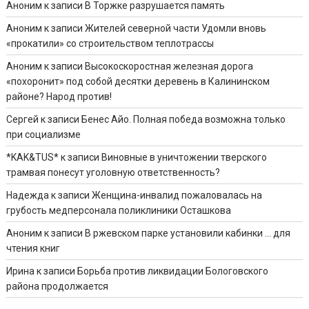
Аноним
к записи
В Торжке разрушается память
Аноним
к записи
Жителей северной части Удомли вновь
«прокатили» со строительством теплотрассы
Аноним
к записи
Высокоскоростная железная дорога
«похоронит» под собой десятки деревень в Калининском
районе? Народ против!
Сергей
к записи
Бенес Айо. Полная победа возможна только
при социализме
*KAK&TUS*
к записи
Виновные в уничтожении тверского
трамвая понесут уголовную ответственность?
Надежда
к записи
Женщина-инвалид пожаловалась на
грубость медперсонала поликлиники Осташкова
Аноним
к записи
В ржевском парке установили кабинки … для
чтения книг
Ирина
к записи
Борьба против ликвидации Бологовского
района продолжается