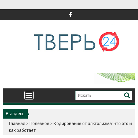
Перейти
к
содержимому
Вы здесь
Главная
>
Полезное
>
Кодирование от алкголизма: что это и
как работает