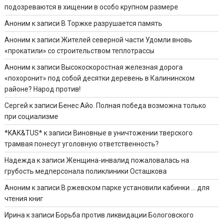
подозреваются в хищении в особо крупном размере
Аноним
к записи
В Торжке разрушается память
Аноним
к записи
Жителей северной части Удомли вновь
«прокатили» со строительством теплотрассы
Аноним
к записи
Высокоскоростная железная дорога
«похоронит» под собой десятки деревень в Калининском
районе? Народ против!
Сергей
к записи
Бенес Айо. Полная победа возможна только
при социализме
*KAK&TUS*
к записи
Виновные в уничтожении тверского
трамвая понесут уголовную ответственность?
Надежда
к записи
Женщина-инвалид пожаловалась на
грубость медперсонала поликлиники Осташкова
Аноним
к записи
В ржевском парке установили кабинки … для
чтения книг
Ирина
к записи
Борьба против ликвидации Бологовского