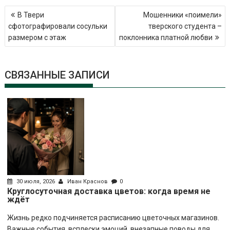
Навигация
В Твери
Мошенники «поимели»
по
сфотографировали сосульки
тверского студента –
записям
размером с этаж
поклонника платной любви
СВЯЗАННЫЕ ЗАПИСИ
30 июля, 2026
Иван Краснов
0
Круглосуточная доставка цветов: когда время не
ждёт
Жизнь редко подчиняется расписанию цветочных магазинов.
Важные события, всплески эмоций, внезапные поводы для