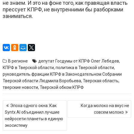
не знаем. И это на фоне того, как правящая власть
прессует КПРФ, не внутренними бы разборками
заниматься.
В регионе
депутат Госдумы от КПРФ Олег Лебедев
,
КПРФ в Тверской области
,
политика в Тверской области
,
руководитель фракции КПРФ в Законодательном Собрании
Тверской области Людмила Воробьева
,
Тверская область
,
тверские новости
,
Тверской обком КПРФ
Навигация
Эпоха одного окна: Как
Когда молоко на вкус не
по
Syntx AI объединил лучшие
совсем молоко
записям
нейросети планеты в единую
экосистему