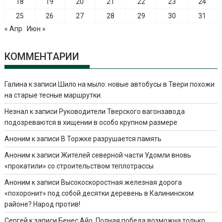
18
19
20
21
22
23
24
25
26
27
28
29
30
31
« Апр
Июн »
КОММЕНТАРИИ
Галина
к записи
Шило на мыло: новые автобусы в Твери похожи
на старые тесные маршрутки.
Незнал
к записи
Руководители Тверского вагонзавода
подозреваются в хищении в особо крупном размере
Аноним
к записи
В Торжке разрушается память
Аноним
к записи
Жителей северной части Удомли вновь
«прокатили» со строительством теплотрассы
Аноним
к записи
Высокоскоростная железная дорога
«похоронит» под собой десятки деревень в Калининском
районе? Народ против!
Сергей
к записи
Бенес Айо. Полная победа возможна только