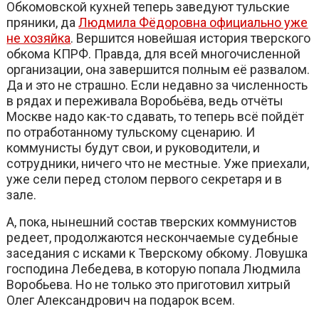
Обкомовской кухней теперь заведуют тульские
пряники, да
Людмила Фёдоровна официально уже
не хозяйка
. Вершится новейшая история тверского
обкома КПРФ. Правда, для всей многочисленной
организации, она завершится полным её развалом.
Да и это не страшно. Если недавно за численность
в рядах и переживала Воробьёва, ведь отчёты
Москве надо как-то сдавать, то теперь всё пойдёт
по отработанному тульскому сценарию. И
коммунисты будут свои, и руководители, и
сотрудники, ничего что не местные. Уже приехали,
уже сели перед столом первого секретаря и в
зале.
А, пока, нынешний состав тверских коммунистов
редеет, продолжаются нескончаемые судебные
заседания с исками к Тверскому обкому. Ловушка
господина Лебедева, в которую попала Людмила
Воробьева. Но не только это приготовил хитрый
Олег Александрович на подарок всем.