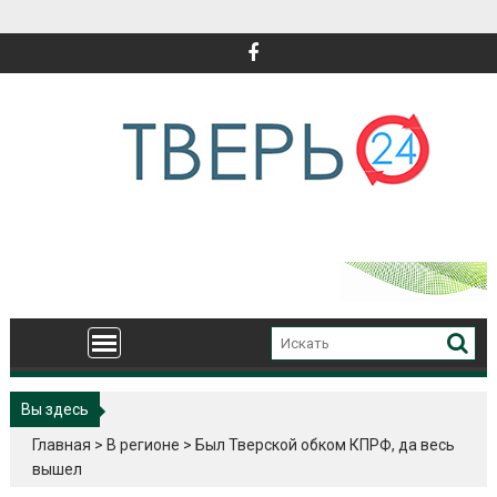
Перейти
к
содержимому
Вы здесь
Главная
>
В регионе
>
Был Тверской обком КПРФ, да весь
вышел