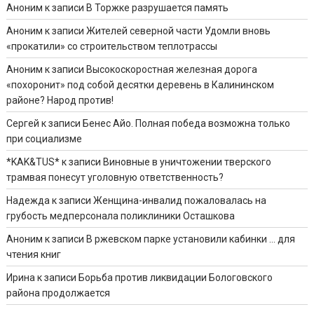
Аноним
к записи
В Торжке разрушается память
Аноним
к записи
Жителей северной части Удомли вновь
«прокатили» со строительством теплотрассы
Аноним
к записи
Высокоскоростная железная дорога
«похоронит» под собой десятки деревень в Калининском
районе? Народ против!
Сергей
к записи
Бенес Айо. Полная победа возможна только
при социализме
*KAK&TUS*
к записи
Виновные в уничтожении тверского
трамвая понесут уголовную ответственность?
Надежда
к записи
Женщина-инвалид пожаловалась на
грубость медперсонала поликлиники Осташкова
Аноним
к записи
В ржевском парке установили кабинки … для
чтения книг
Ирина
к записи
Борьба против ликвидации Бологовского
района продолжается