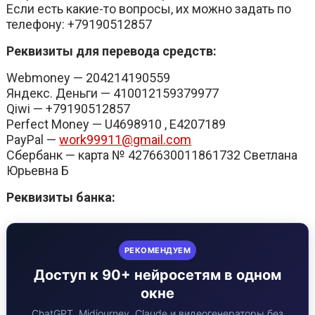
Если есть какие-то вопросы, их можно задать по
телефону: +79190512857
Реквизиты для перевода средств:
Webmoney — 204214190559
Яндекс. Деньги — 410012159379977
Qiwi — +79190512857
Perfect Money — U4698910 , E4207189
PayPal —
work99911@gmail.com
Сбербанк — карта № 4276630011861732 Светлана
Юрьевна Б
Реквизиты банка:
РЕКОМЕНДУЕМ
Доступ к 90+ нейросетям в одном
окне
ChatGPT, Midjourney, Claude и видеогенераторы без