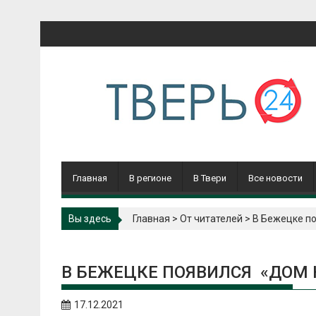
Перейти
к
содержимому
Главная
В регионе
В Твери
Все новости
Вы здесь
Главная
>
От читателей
>
В Бежецке по
В БЕЖЕЦКЕ ПОЯВИЛСЯ «ДОМ 
17.12.2021