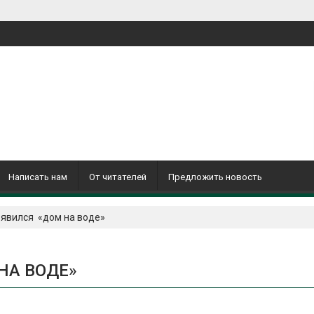
Написать нам
От читателей
Предложить новость
явился «дом на воде»
НА ВОДЕ»