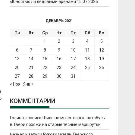
«Юностью» и ледовыми аренами
15.07.2026
ДЕКАБРЬ 2021
Пн
Вт
Ср
Чт
Пт
Сб
Вс
1
2
3
4
5
6
7
8
9
10
11
12
13
14
15
16
17
18
19
20
21
22
23
24
25
26
27
28
29
30
31
« Ноя
Янв »
о
о
КОММЕНТАРИИ
Галина
к записи
Шило на мыло: новые автобусы
в Твери похожи на старые тесные маршрутки.
.
Незнал
к записи
Руководители Тверского