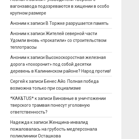
вагонзавода подозреваются в хищении в особо
крупном размере
Аноним
к записи
В Торжке разрушается память
Аноним
к записи
Жителей северной части
Удомли вновь «прокатили» со строительством
теплотрассы
Аноним
к записи
Высокоскоростная железная
дорога «похоронит» под собой десятки
деревень в Калининском районе? Народ против!
Сергей
к записи
Бенес Айо. Полная победа
возможна только при социализме
*KAK&TUS*
к записи
Виновные в уничтожении
тверского трамвая понесут уголовную
ответственность?
Надежда
к записи
Женщина-инвалид
пожаловалась на грубость медперсонала
поликлиники Осташкова