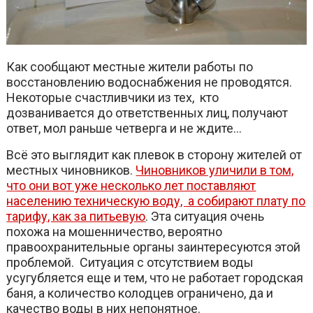
Как сообщают местные жители работы по
восстановлению водоснабжения не проводятся.
Некоторые счастливчики из тех, кто
дозванивается до ответственных лиц, получают
ответ, мол раньше четверга и не ждите…
Всё это выглядит как плевок в сторону жителей от
местных чиновников.
Чиновников уличили в том,
что они вот уже несколько лет поставляют
населению техническую воду, а собирают плату по
тарифу, как за питьевую
. Эта ситуация очень
похожа на мошенничество, вероятно
правоохранительные органы заинтересуются этой
проблемой. Ситуация с отсутствием воды
усугубляется еще и тем, что не работает городская
баня, а количество колодцев ограничено, да и
качество воды в них непонятное.