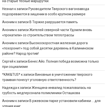
на старые тесные маршрутки.
Незнал
к записи
Руководители Тверского вагонзавода
подозреваются в хищении в особо крупном размере
Аноним
к записи
В Торжке разрушается память
Аноним
к записи
Жителей северной части Удомли вновь
«прокатили» со строительством теплотрассы
Аноним
к записи
Высокоскоростная железная дорога
«похоронит» под собой десятки деревень в Калининском
районе? Народ против!
Сергей
к записи
Бенес Айо. Полная победа возможна только
при социализме
*KAK&TUS*
к записи
Виновные в уничтожении тверского
трамвая понесут уголовную ответственность?
Надежда
к записи
Женщина-инвалид пожаловалась на
грубость медперсонала поликлиники Осташкова
Аноним
к записи
В ржевском парке установили кабинки … для
чтения книг