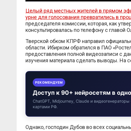
Целый ряд местных жителей в прямом эфи
урне для голосования превратились в про
председателя комиссии, которая, как утв
консультировалась по телефону с главой 
Тверской обком КПРФ направил официаль
области. Ибирком обратился в ПАО «Росте
предоставления полной видеозаписи с дан
изучения материала сделать выводы. На с
РЕКОМЕНДУЕМ
Доступ к 90+ нейросетям в одн
ChatGPT, Midjourney, Claude и видеогенераторы 
картами РФ.
Однако, господин Дубов во всех социальны