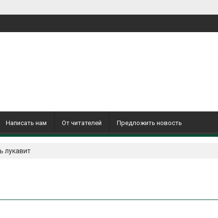
Написать нам
От читателей
Предложить новость
ь лукавит