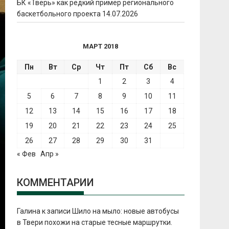
БК «Тверь» как редкий пример регионального
баскетбольного проекта
14.07.2026
МАРТ 2018
Пн
Вт
Ср
Чт
Пт
Сб
Вс
1
2
3
4
5
6
7
8
9
10
11
12
13
14
15
16
17
18
19
20
21
22
23
24
25
26
27
28
29
30
31
« Фев
Апр »
КОММЕНТАРИИ
Галина
к записи
Шило на мыло: новые автобусы
в Твери похожи на старые тесные маршрутки.