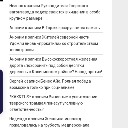
Незнал
к записи
Руководители Тверского
вагонзавода подозреваются в хищении в особо
крупном размере
Аноним
к записи
В Торжке разрушается память
Аноним
к записи
Жителей северной части
Удомли вновь «прокатили» со строительством
теплотрассы
Аноним
к записи
Высокоскоростная железная
дорога «похоронит» под собой десятки
деревень в Калининском районе? Народ против!
Сергей
к записи
Бенес Айо. Полная победа
возможна только при социализме
*KAK&TUS*
к записи
Виновные в уничтожении
тверского трамвая понесут уголовную
ответственность?
Надежда
к записи
Женщина-инвалид
пожаловалась на грубость медперсонала