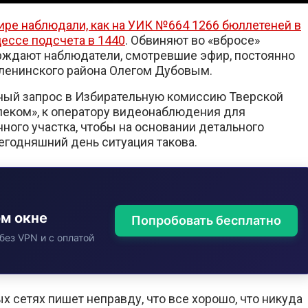
ре наблюдали, как на УИК №664 1266 бюллетеней в
цессе подсчета в 1440
. Обвиняют во «вбросе»
ерждают наблюдатели, смотревшие эфир, постоянно
Оленинского района Олегом Дубовым.
ный запрос в Избирательную комиссию Тверской
леком», к оператору видеонаблюдения для
ного участка, чтобы на основании детального
егодняшний день ситуация такова.
ом окне
Попробовать бесплатно
без VPN и с оплатой
х сетях пишет неправду, что все хорошо, что никуда