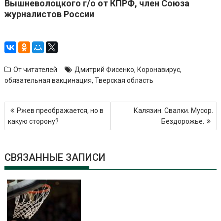
Вышневолоцкого г/о от КПРФ, член Союза
журналистов России
От читателей
Дмитрий Фисенко
,
Коронавирус
,
обязательная вакцинация
,
Тверская область
Навигация
Ржев преображается, но в
Калязин. Свалки. Мусор.
по
какую сторону?
Бездорожье.
записям
СВЯЗАННЫЕ ЗАПИСИ