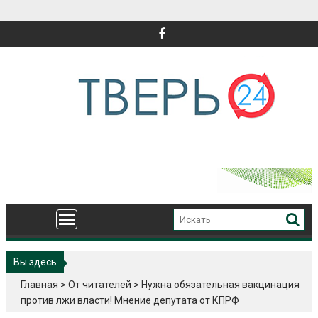
Перейти
к
содержимому
Вы здесь
Главная
>
От читателей
>
Нужна обязательная вакцинация
против лжи власти! Мнение депутата от КПРФ