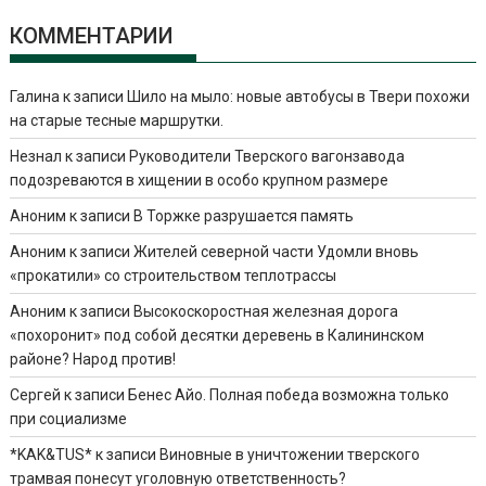
КОММЕНТАРИИ
Галина
к записи
Шило на мыло: новые автобусы в Твери похожи
на старые тесные маршрутки.
Незнал
к записи
Руководители Тверского вагонзавода
подозреваются в хищении в особо крупном размере
Аноним
к записи
В Торжке разрушается память
Аноним
к записи
Жителей северной части Удомли вновь
«прокатили» со строительством теплотрассы
Аноним
к записи
Высокоскоростная железная дорога
«похоронит» под собой десятки деревень в Калининском
районе? Народ против!
Сергей
к записи
Бенес Айо. Полная победа возможна только
при социализме
*KAK&TUS*
к записи
Виновные в уничтожении тверского
трамвая понесут уголовную ответственность?